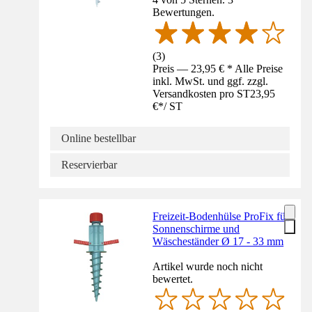
Bewertungen.
(
3
)
Preis — 23,95 € * Alle Preise
inkl. MwSt. und ggf. zzgl.
Versandkosten pro ST
23,95
€
*
/
ST
Online bestellbar
Reservierbar
Freizeit-Bodenhülse ProFix für
Sonnenschirme und
Wäscheständer Ø 17 - 33 mm
Artikel wurde noch nicht
bewertet.