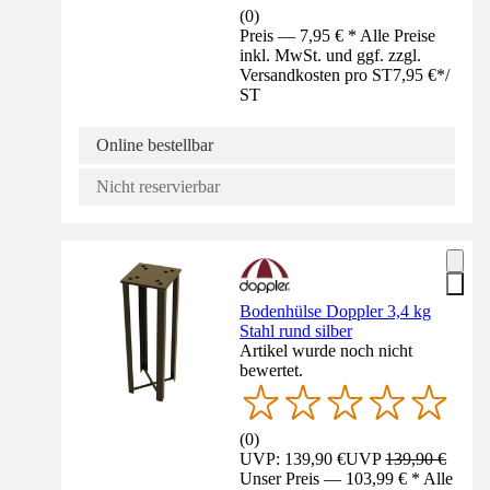
(
0
)
Preis — 7,95 € * Alle Preise
inkl. MwSt. und ggf. zzgl.
Versandkosten pro ST
7,95 €
*
/
ST
Online bestellbar
Nicht reservierbar
Bodenhülse Doppler 3,4 kg
Stahl rund silber
Artikel wurde noch nicht
bewertet.
(
0
)
UVP: 139,90 €
UVP
139,90 €
Unser Preis — 103,99 € * Alle