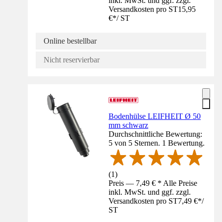
inkl. MwSt. und ggf. zzgl.
Versandkosten pro ST
15,95
€
*
/
ST
Online bestellbar
Nicht reservierbar
Bodenhülse LEIFHEIT Ø 50
mm schwarz
Durchschnittliche Bewertung:
5 von 5 Sternen. 1 Bewertung.
(
1
)
Preis — 7,49 € * Alle Preise
inkl. MwSt. und ggf. zzgl.
Versandkosten pro ST
7,49 €
*
/
ST