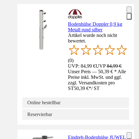
Bodenhülse Doppler 0,9 kg
Metall rund silber
Artikel wurde noch nicht
bewertet.
(
0
)
UVP: 84,99 €
UVP
84,99 €
Unser Preis — 50,39 € * Alle
Preise inkl. MwSt. und ggf.
zzgl. Versandkosten pro
ST
50,39 €
*
/
ST
Online bestellbar
Reservierbar
Eindreh-Bodenhülse JUWEL