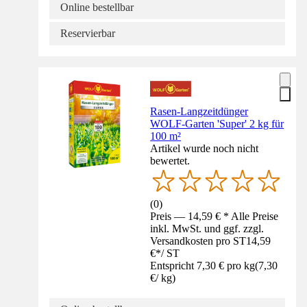
Online bestellbar
Reservierbar
Rasen-Langzeitdünger
WOLF-Garten 'Super' 2 kg für
100 m²
Artikel wurde noch nicht
bewertet.
(
0
)
Preis — 14,59 € * Alle Preise
inkl. MwSt. und ggf. zzgl.
Versandkosten pro ST
14,59
€
*
/
ST
Entspricht 7,30 € pro kg
(
7,30
€
/
kg
)