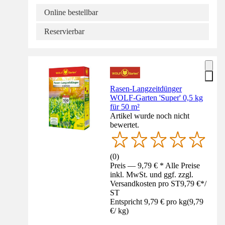
Online bestellbar
Reservierbar
Rasen-Langzeitdünger
WOLF-Garten 'Super' 0,5 kg
für 50 m²
Artikel wurde noch nicht
bewertet.
(
0
)
Preis — 9,79 € * Alle Preise
inkl. MwSt. und ggf. zzgl.
Versandkosten pro ST
9,79 €
*
/
ST
Entspricht 9,79 € pro kg
(
9,79
€
/
kg
)