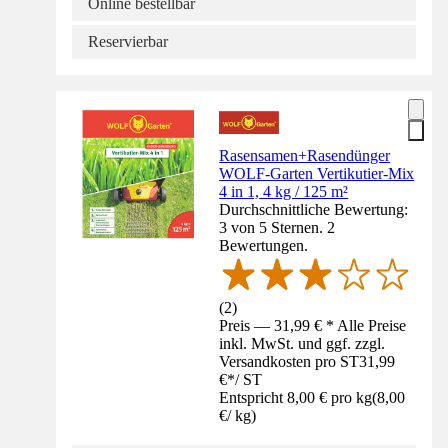
Online bestellbar
Reservierbar
Rasensamen+Rasendünger
WOLF-Garten Vertikutier-Mix
4 in 1, 4 kg / 125 m²
Durchschnittliche Bewertung:
3 von 5 Sternen. 2
Bewertungen.
(
2
)
Preis — 31,99 € * Alle Preise
inkl. MwSt. und ggf. zzgl.
Versandkosten pro ST
31,99
€
*
/
ST
Entspricht 8,00 € pro kg
(
8,00
€
/
kg
)