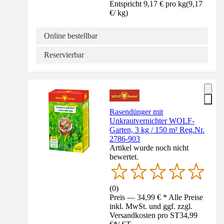
Entspricht 9,17 € pro kg
(
9,17
€
/
kg
)
Online bestellbar
Reservierbar
Rasendünger mit
Unkrautvernichter WOLF-
Garten, 3 kg / 150 m² Reg.Nr.
2786-903
Artikel wurde noch nicht
bewertet.
(
0
)
Preis — 34,99 € * Alle Preise
inkl. MwSt. und ggf. zzgl.
Versandkosten pro ST
34,99