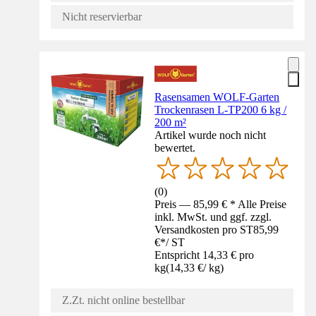
Nicht reservierbar
Rasensamen WOLF-Garten
Trockenrasen L-TP200 6 kg /
200 m²
Artikel wurde noch nicht
bewertet.
(
0
)
Preis — 85,99 € * Alle Preise
inkl. MwSt. und ggf. zzgl.
Versandkosten pro ST
85,99
€
*
/
ST
Entspricht 14,33 € pro
kg
(
14,33 €
/
kg
)
Z.Zt. nicht online bestellbar