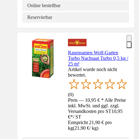
Online bestellbar
Reservierbar
Rasensamen Wolf-Garten
Turbo Nachsaat Turbo 0,5 kg /
25 m²
Artikel wurde noch nicht
bewertet.
(
0
)
Preis — 10,95 € * Alle Preise
inkl. MwSt. und ggf. zzgl.
Versandkosten pro ST
10,95
€
*
/
ST
Entspricht 21,90 € pro
kg
(
21,90 €
/
kg
)