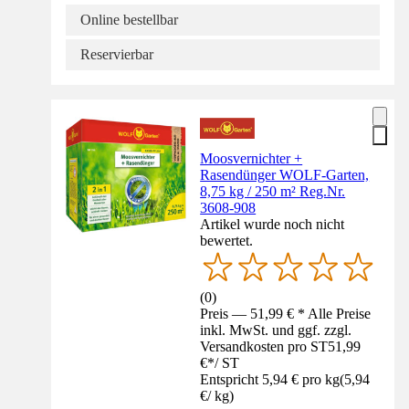
Online bestellbar
Reservierbar
Moosvernichter +
Rasendünger WOLF-Garten,
8,75 kg / 250 m² Reg.Nr.
3608-908
Artikel wurde noch nicht
bewertet.
(
0
)
Preis — 51,99 € * Alle Preise
inkl. MwSt. und ggf. zzgl.
Versandkosten pro ST
51,99
€
*
/
ST
Entspricht 5,94 € pro kg
(
5,94
€
/
kg
)