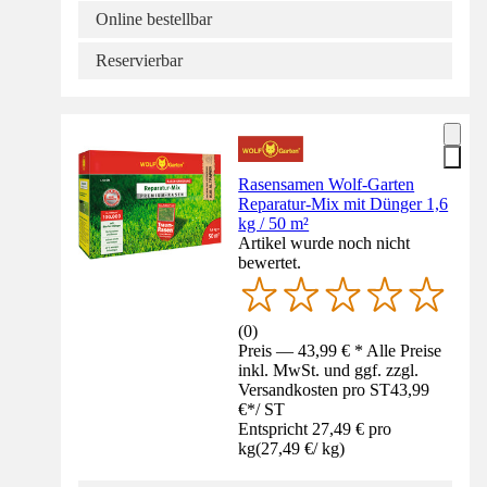
Online bestellbar
Reservierbar
Rasensamen Wolf-Garten
Reparatur-Mix mit Dünger 1,6
kg / 50 m²
Artikel wurde noch nicht
bewertet.
(
0
)
Preis — 43,99 € * Alle Preise
inkl. MwSt. und ggf. zzgl.
Versandkosten pro ST
43,99
€
*
/
ST
Entspricht 27,49 € pro
kg
(
27,49 €
/
kg
)