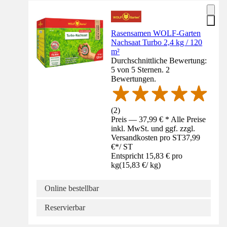
Rasensamen WOLF-Garten
Nachsaat Turbo 2,4 kg / 120
m²
Durchschnittliche Bewertung:
5 von 5 Sternen. 2
Bewertungen.
(
2
)
Preis — 37,99 € * Alle Preise
inkl. MwSt. und ggf. zzgl.
Versandkosten pro ST
37,99
€
*
/
ST
Entspricht 15,83 € pro
kg
(
15,83 €
/
kg
)
Online bestellbar
Reservierbar