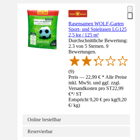
Rasensamen WOLF-Garten
Sport- und Spielrasen LG125
2,5 kg / 125 m²
Durchschnittliche Bewertung:
2.3 von 5 Sternen. 9
Bewertungen.
(
9
)
Preis — 22,99 € * Alle Preise
inkl. MwSt. und ggf. zzgl.
Versandkosten pro ST
22,99
€
*
/
ST
Entspricht 9,20 € pro kg
(
9,20
€
/
kg
)
Online bestellbar
Reservierbar