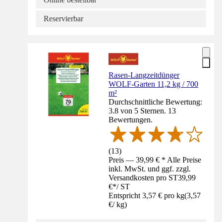
Reservierbar
Rasen-Langzeitdünger
WOLF-Garten 11,2 kg / 700
m²
Durchschnittliche Bewertung:
3.8 von 5 Sternen. 13
Bewertungen.
(
13
)
Preis — 39,99 € * Alle Preise
inkl. MwSt. und ggf. zzgl.
Versandkosten pro ST
39,99
€
*
/
ST
Entspricht 3,57 € pro kg
(
3,57
€
/
kg
)