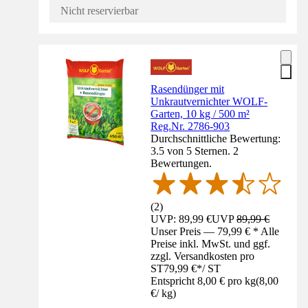
Nicht reservierbar
Rasendünger mit
Unkrautvernichter WOLF-
Garten, 10 kg / 500 m²
Reg.Nr. 2786-903
Durchschnittliche Bewertung:
3.5 von 5 Sternen. 2
Bewertungen.
(
2
)
UVP: 89,99 €
UVP
89,99 €
Unser Preis — 79,99 € * Alle
Preise inkl. MwSt. und ggf.
zzgl. Versandkosten pro
ST
79,99 €
*
/
ST
Entspricht 8,00 € pro kg
(
8,00
€
/
kg
)