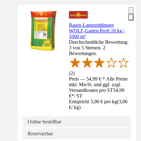
Rasen-Langzeitdünger
WOLF-Garten Profi 18 kg /
1000 m²
Durchschnittliche Bewertung:
3 von 5 Sternen. 2
Bewertungen.
(
2
)
Preis — 54,99 € * Alle Preise
inkl. MwSt. und ggf. zzgl.
Versandkosten pro ST
54,99
€
*
/
ST
Entspricht 3,06 € pro kg
(
3,06
€
/
kg
)
Online bestellbar
Reservierbar