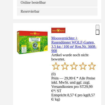
Online bestellbar
Reservierbar
Moosvernichter +
Rasendünger WOLF-Garten,
3,5 kg / 100 m² Reg.Nr. 3608-
908
Artikel wurde noch nicht
bewertet.
(
0
)
Preis — 29,99 € * Alle Preise
inkl. MwSt. und ggf. zzgl.
Versandkosten pro ST
29,99
€
*
/
ST
Entspricht 8,57 € pro kg
(
8,57
€
/
kg
)