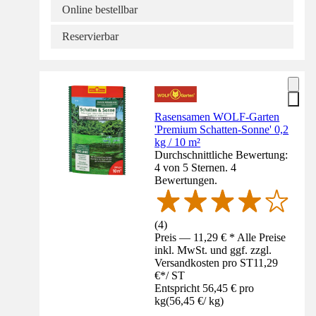
Online bestellbar
Reservierbar
Rasensamen WOLF-Garten
'Premium Schatten-Sonne' 0,2
kg / 10 m²
Durchschnittliche Bewertung:
4 von 5 Sternen. 4
Bewertungen.
(
4
)
Preis — 11,29 € * Alle Preise
inkl. MwSt. und ggf. zzgl.
Versandkosten pro ST
11,29
€
*
/
ST
Entspricht 56,45 € pro
kg
(
56,45 €
/
kg
)