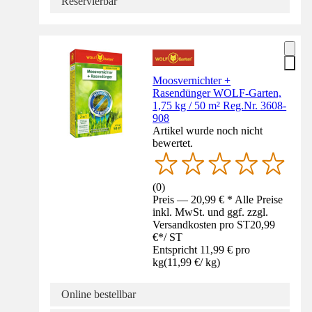
Reservierbar
Moosvernichter +
Rasendünger WOLF-Garten,
1,75 kg / 50 m² Reg.Nr. 3608-
908
Artikel wurde noch nicht
bewertet.
(
0
)
Preis — 20,99 € * Alle Preise
inkl. MwSt. und ggf. zzgl.
Versandkosten pro ST
20,99
€
*
/
ST
Entspricht 11,99 € pro
kg
(
11,99 €
/
kg
)
Online bestellbar