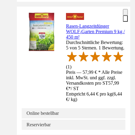
Rasen-Langzeitdünger
WOLF-Garten Premium 9 kg /
450 m²
Durchschnittliche Bewertung:
5 von 5 Sternen. 1 Bewertung.
(
1
)
Preis — 57,99 € * Alle Preise
inkl. MwSt. und ggf. zzgl.
Versandkosten pro ST
57,99
€
*
/
ST
Entspricht 6,44 € pro kg
(
6,44
€
/
kg
)
Online bestellbar
Reservierbar