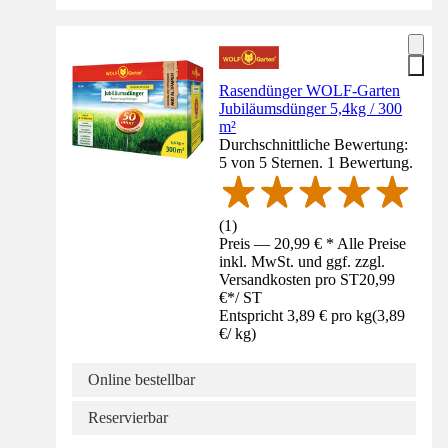
Rasendünger WOLF-Garten
Jubiläumsdünger 5,4kg / 300
m²
Durchschnittliche Bewertung:
5 von 5 Sternen. 1 Bewertung.
(
1
)
Preis — 20,99 € * Alle Preise
inkl. MwSt. und ggf. zzgl.
Versandkosten pro ST
20,99
€
*
/
ST
Entspricht 3,89 € pro kg
(
3,89
€
/
kg
)
Online bestellbar
Reservierbar