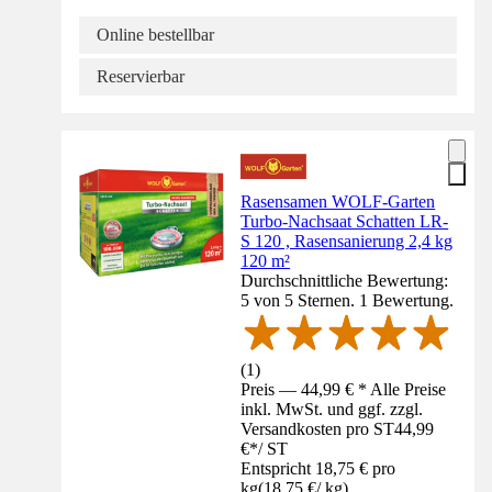
Online bestellbar
Reservierbar
Rasensamen WOLF-Garten
Turbo-Nachsaat Schatten LR-
S 120 , Rasensanierung 2,4 kg
120 m²
Durchschnittliche Bewertung:
5 von 5 Sternen. 1 Bewertung.
(
1
)
Preis — 44,99 € * Alle Preise
inkl. MwSt. und ggf. zzgl.
Versandkosten pro ST
44,99
€
*
/
ST
Entspricht 18,75 € pro
kg
(
18,75 €
/
kg
)