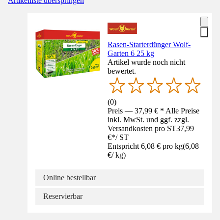
Artikelliste überspringen
Rasen-Starterdünger Wolf-
Garten 6 25 kg
Artikel wurde noch nicht
bewertet.
(
0
)
Preis — 37,99 € * Alle Preise
inkl. MwSt. und ggf. zzgl.
Versandkosten pro ST
37,99
€
*
/
ST
Entspricht 6,08 € pro kg
(
6,08
€
/
kg
)
Online bestellbar
Reservierbar