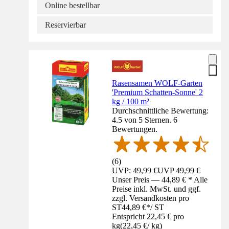
Online bestellbar
Reservierbar
Rasensamen WOLF-Garten
'Premium Schatten-Sonne' 2
kg / 100 m²
Durchschnittliche Bewertung:
4.5 von 5 Sternen. 6
Bewertungen.
(
6
)
UVP: 49,99 €
UVP
49,99 €
Unser Preis — 44,89 € * Alle
Preise inkl. MwSt. und ggf.
zzgl. Versandkosten pro
ST
44,89 €
*
/
ST
Entspricht 22,45 € pro
kg
(
22,45 €
/
kg
)