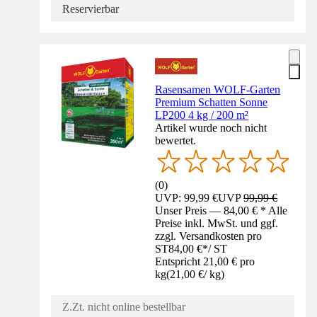
Reservierbar
Rasensamen WOLF-Garten
Premium Schatten Sonne
LP200 4 kg / 200 m²
Artikel wurde noch nicht
bewertet.
(
0
)
UVP: 99,99 €
UVP
99,99 €
Unser Preis — 84,00 € * Alle
Preise inkl. MwSt. und ggf.
zzgl. Versandkosten pro
ST
84,00 €
*
/
ST
Entspricht 21,00 € pro
kg
(
21,00 €
/
kg
)
Z.Zt. nicht online bestellbar