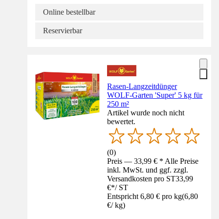
Online bestellbar
Reservierbar
Rasen-Langzeitdünger
WOLF-Garten 'Super' 5 kg für
250 m²
Artikel wurde noch nicht
bewertet.
(
0
)
Preis — 33,99 € * Alle Preise
inkl. MwSt. und ggf. zzgl.
Versandkosten pro ST
33,99
€
*
/
ST
Entspricht 6,80 € pro kg
(
6,80
€
/
kg
)