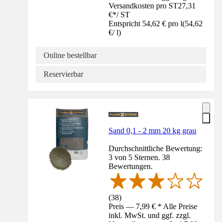
Versandkosten pro ST
27,31
€
*
/
ST
Entspricht 54,62 € pro l
(
54,62
€
/
l
)
Online bestellbar
Reservierbar
Sand 0,1 - 2 mm 20 kg grau
Durchschnittliche Bewertung:
3 von 5 Sternen. 38
Bewertungen.
(
38
)
Preis — 7,99 € * Alle Preise
inkl. MwSt. und ggf. zzgl.