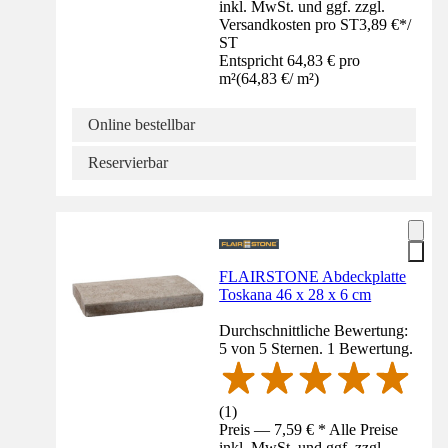
inkl. MwSt. und ggf. zzgl.
Versandkosten pro ST
3,89 €
*
/
ST
Entspricht 64,83 € pro
m²
(
64,83 €
/
m²
)
Online bestellbar
Reservierbar
FLAIRSTONE Abdeckplatte
Toskana 46 x 28 x 6 cm
Durchschnittliche Bewertung:
5 von 5 Sternen. 1 Bewertung.
(
1
)
Preis — 7,59 € * Alle Preise
inkl. MwSt. und ggf. zzgl.