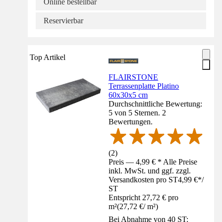
Online bestellbar
Reservierbar
Top Artikel
FLAIRSTONE
Terrassenplatte Platino
60x30x5 cm
Durchschnittliche Bewertung:
5 von 5 Sternen. 2
Bewertungen.
(
2
)
Preis — 4,99 € * Alle Preise
inkl. MwSt. und ggf. zzgl.
Versandkosten pro ST
4,99 €
*
/
ST
Entspricht 27,72 € pro
m²
(
27,72 €
/
m²
)
Bei Abnahme von 40 ST: