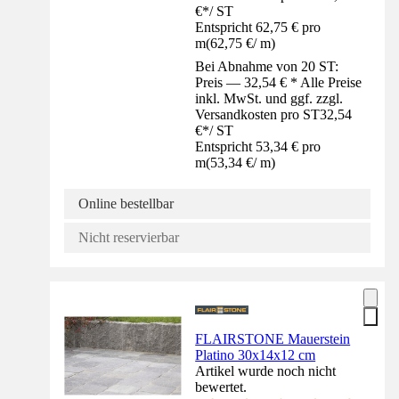
€
*
/
ST
Entspricht 62,75 € pro
m
(
62,75 €
/
m
)
Bei Abnahme von 20 ST:
Preis — 32,54 € * Alle Preise
inkl. MwSt. und ggf. zzgl.
Versandkosten pro ST
32,54
€
*
/
ST
Entspricht 53,34 € pro
m
(
53,34 €
/
m
)
Online bestellbar
Nicht reservierbar
FLAIRSTONE Mauerstein
Platino 30x14x12 cm
Artikel wurde noch nicht
bewertet.