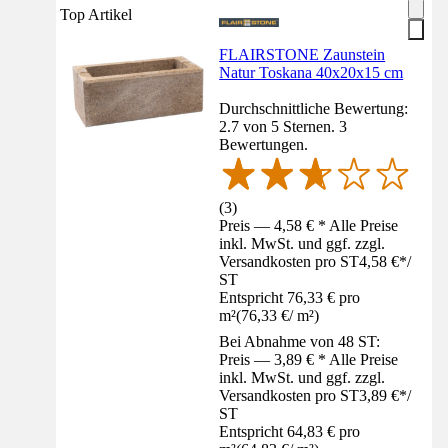
Top Artikel
FLAIRSTONE Zaunstein
Natur Toskana 40x20x15 cm
Durchschnittliche Bewertung:
2.7 von 5 Sternen. 3
Bewertungen.
(
3
)
Preis — 4,58 € * Alle Preise
inkl. MwSt. und ggf. zzgl.
Versandkosten pro ST
4,58 €
*
/
ST
Entspricht 76,33 € pro
m²
(
76,33 €
/
m²
)
Bei Abnahme von 48 ST:
Preis — 3,89 € * Alle Preise
inkl. MwSt. und ggf. zzgl.
Versandkosten pro ST
3,89 €
*
/
ST
Entspricht 64,83 € pro