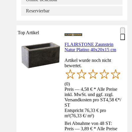
Reservierbar
Top Artikel
FLAIRSTONE Zaunstein
Natur Platino 40x20x15 cm
Artikel wurde noch nicht
bewertet.
(
0
)
Preis — 4,58 € * Alle Preise
inkl. MwSt. und ggf. zzgl.
Versandkosten pro ST
4,58 €
*
/
ST
Entspricht 76,33 € pro
m²
(
76,33 €
/
m²
)
Bei Abnahme von 48 ST:
Preis — 3,89 € * Alle Preise