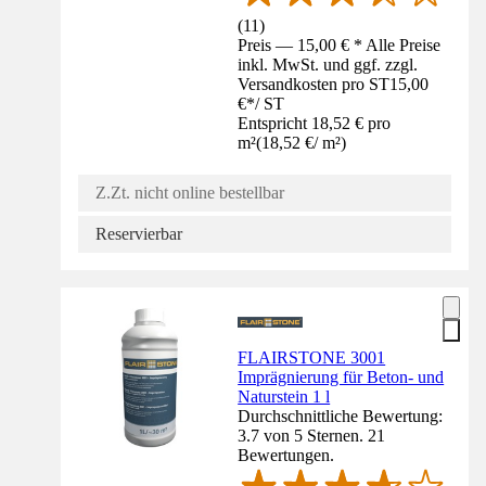
(
11
)
Preis — 15,00 € * Alle Preise
inkl. MwSt. und ggf. zzgl.
Versandkosten pro ST
15,00
€
*
/
ST
Entspricht 18,52 € pro
m²
(
18,52 €
/
m²
)
Z.Zt. nicht online bestellbar
Reservierbar
FLAIRSTONE 3001
Imprägnierung für Beton- und
Naturstein 1 l
Durchschnittliche Bewertung:
3.7 von 5 Sternen. 21
Bewertungen.