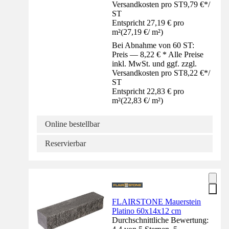
Versandkosten pro ST
9,79 €
*
/
ST
Entspricht 27,19 € pro
m²
(
27,19 €
/
m²
)
Bei Abnahme von 60 ST:
Preis — 8,22 € * Alle Preise
inkl. MwSt. und ggf. zzgl.
Versandkosten pro ST
8,22 €
*
/
ST
Entspricht 22,83 € pro
m²
(
22,83 €
/
m²
)
Online bestellbar
Reservierbar
FLAIRSTONE Mauerstein
Platino 60x14x12 cm
Durchschnittliche Bewertung: