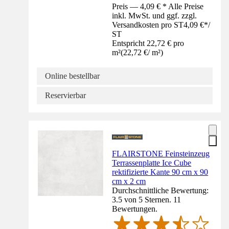
Preis — 4,09 € * Alle Preise
inkl. MwSt. und ggf. zzgl.
Versandkosten pro ST
4,09 €
*
/
ST
Entspricht 22,72 € pro
m²
(
22,72 €
/
m²
)
Online bestellbar
Reservierbar
FLAIRSTONE Feinsteinzeug
Terrassenplatte Ice Cube
rektifizierte Kante 90 cm x 90
cm x 2 cm
Durchschnittliche Bewertung:
3.5 von 5 Sternen. 11
Bewertungen.