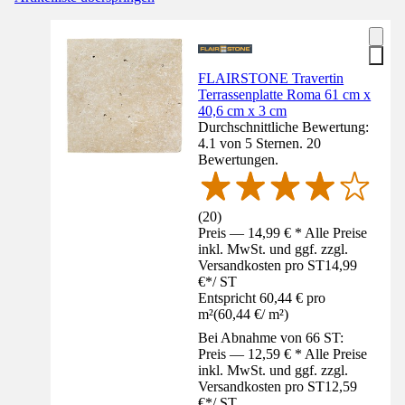
FLAIRSTONE Travertin
Terrassenplatte Roma 61 cm x
40,6 cm x 3 cm
Durchschnittliche Bewertung:
4.1 von 5 Sternen. 20
Bewertungen.
(
20
)
Preis — 14,99 € * Alle Preise
inkl. MwSt. und ggf. zzgl.
Versandkosten pro ST
14,99
€
*
/
ST
Entspricht 60,44 € pro
m²
(
60,44 €
/
m²
)
Bei Abnahme von 66 ST:
Preis — 12,59 € * Alle Preise
inkl. MwSt. und ggf. zzgl.
Versandkosten pro ST
12,59
€
*
/
ST