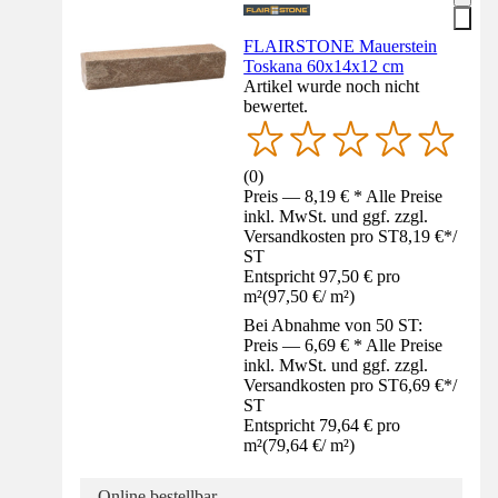
FLAIRSTONE Mauerstein
Toskana 60x14x12 cm
Artikel wurde noch nicht
bewertet.
(
0
)
Preis — 8,19 € * Alle Preise
inkl. MwSt. und ggf. zzgl.
Versandkosten pro ST
8,19 €
*
/
ST
Entspricht 97,50 € pro
m²
(
97,50 €
/
m²
)
Bei Abnahme von 50 ST:
Preis — 6,69 € * Alle Preise
inkl. MwSt. und ggf. zzgl.
Versandkosten pro ST
6,69 €
*
/
ST
Entspricht 79,64 € pro
m²
(
79,64 €
/
m²
)
Online bestellbar