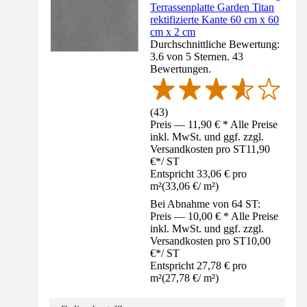
Terrassenplatte Garden Titan
rektifizierte Kante 60 cm x 60
cm x 2 cm
Durchschnittliche Bewertung:
3.6 von 5 Sternen. 43
Bewertungen.
(
43
)
Preis — 11,90 € * Alle Preise
inkl. MwSt. und ggf. zzgl.
Versandkosten pro ST
11,90
€
*
/
ST
Entspricht 33,06 € pro
m²
(
33,06 €
/
m²
)
Bei Abnahme von 64 ST:
Preis — 10,00 € * Alle Preise
inkl. MwSt. und ggf. zzgl.
Versandkosten pro ST
10,00
€
*
/
ST
Entspricht 27,78 € pro
m²
(
27,78 €
/
m²
)