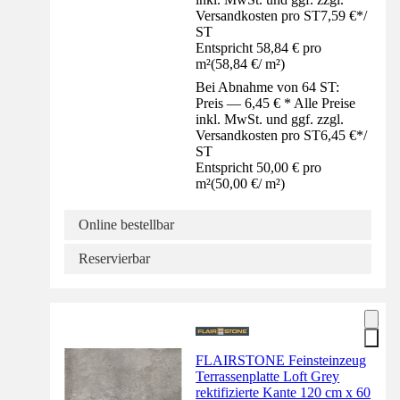
Versandkosten pro ST
7,59 €
*
/
ST
Entspricht 58,84 € pro
m²
(
58,84 €
/
m²
)
Bei Abnahme von 64 ST:
Preis — 6,45 € * Alle Preise
inkl. MwSt. und ggf. zzgl.
Versandkosten pro ST
6,45 €
*
/
ST
Entspricht 50,00 € pro
m²
(
50,00 €
/
m²
)
Online bestellbar
Reservierbar
FLAIRSTONE Feinsteinzeug
Terrassenplatte Loft Grey
rektifizierte Kante 120 cm x 60