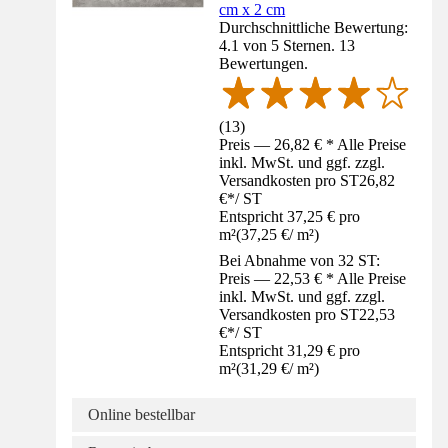
cm x 2 cm
Durchschnittliche Bewertung:
4.1 von 5 Sternen. 13
Bewertungen.
(
13
)
Preis — 26,82 € * Alle Preise
inkl. MwSt. und ggf. zzgl.
Versandkosten pro ST
26,82
€
*
/
ST
Entspricht 37,25 € pro
m²
(
37,25 €
/
m²
)
Bei Abnahme von 32 ST:
Preis — 22,53 € * Alle Preise
inkl. MwSt. und ggf. zzgl.
Versandkosten pro ST
22,53
€
*
/
ST
Entspricht 31,29 € pro
m²
(
31,29 €
/
m²
)
Online bestellbar