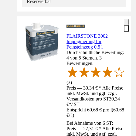
Reservierbar
FLAIRSTONE 3002
Imprägnierung für
Feinsteinzeug 0,5 l
Durchschnittliche Bewertung:
4 von 5 Sternen. 3
Bewertungen.
(
3
)
Preis — 30,34 € * Alle Preise
inkl. MwSt. und ggf. zzgl.
Versandkosten pro ST
30,34
€
*
/
ST
Entspricht 60,68 € pro l
(
60,68
€
/
l
)
Bei Abnahme von 6 ST:
Preis — 27,31 € * Alle Preise
inkl. MwSt. und ggf. zzgl.