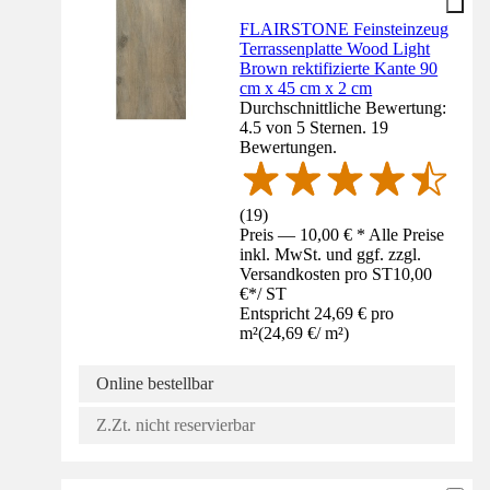
FLAIRSTONE Feinsteinzeug
Terrassenplatte Wood Light
Brown rektifizierte Kante 90
cm x 45 cm x 2 cm
Durchschnittliche Bewertung:
4.5 von 5 Sternen. 19
Bewertungen.
(
19
)
Preis — 10,00 € * Alle Preise
inkl. MwSt. und ggf. zzgl.
Versandkosten pro ST
10,00
€
*
/
ST
Entspricht 24,69 € pro
m²
(
24,69 €
/
m²
)
Online bestellbar
Z.Zt. nicht reservierbar