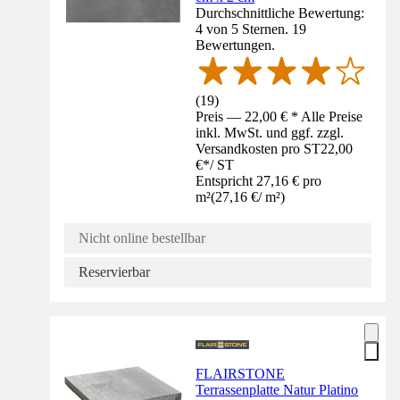
Durchschnittliche Bewertung:
4 von 5 Sternen. 19
Bewertungen.
(
19
)
Preis — 22,00 € * Alle Preise
inkl. MwSt. und ggf. zzgl.
Versandkosten pro ST
22,00
€
*
/
ST
Entspricht 27,16 € pro
m²
(
27,16 €
/
m²
)
Nicht online bestellbar
Reservierbar
FLAIRSTONE
Terrassenplatte Natur Platino