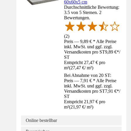
60x60x5 cm
Durchschnittliche Bewertung:
3.5 von 5 Sternen. 2
Bewertungen.
(
2
)
Preis — 9,89 € * Alle Preise
inkl. MwSt. und ggf. zzgl.
Versandkosten pro ST
9,89 €
*
/
ST
Entspricht 27,47 € pro
m²
(
27,47 €
/
m²
)
Bei Abnahme von 20 ST:
Preis — 7,91 € * Alle Preise
inkl. MwSt. und ggf. zzgl.
Versandkosten pro ST
7,91 €
*
/
ST
Entspricht 21,97 € pro
m²
(
21,97 €
/
m²
)
Online bestellbar