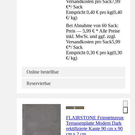
Versandkosten pro Sack
7,99
€
*
/
Sack
Entspricht 0,40 € pro kg
(
0,40
€
/
kg
)
Bei Abnahme von 60 Sack:
Preis — 5,99 € * Alle Preise
inkl. MwSt. und ggf. zzgl.
Versandkosten pro Sack
5,99
€
*
/
Sack
Entspricht 0,30 € pro kg
(
0,30
€
/
kg
)
Online bestellbar
Reservierbar
FLAIRSTONE Feinsteinzeug
Terrassenplatte Modern Dark
rektifizierte Kante 90 cm x 90
cm x 2 cm