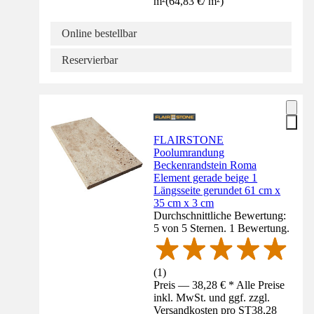
m²
(
64,83 €
/
m²
)
Online bestellbar
Reservierbar
FLAIRSTONE
Poolumrandung
Beckenrandstein Roma
Element gerade beige 1
Längsseite gerundet 61 cm x
35 cm x 3 cm
Durchschnittliche Bewertung:
5 von 5 Sternen. 1 Bewertung.
(
1
)
Preis — 38,28 € * Alle Preise
inkl. MwSt. und ggf. zzgl.
Versandkosten pro ST
38,28