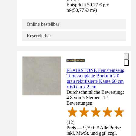
Entspricht 50,77 € pro
m²
(
50,77 €
/
m²
)
Online bestellbar
Reservierbar
FLAIRSTONE Feinsteinzeug
Terrassenplatte Borkum 2.0
grau rektifizierte Kante 60 cm
x 60 cm x 2 cm
Durchschnittliche Bewertung:
4.8 von 5 Sternen. 12
Bewertungen.
(
12
)
Preis — 9,79 € * Alle Preise
inkl. MwSt. und ggf. zzgl.