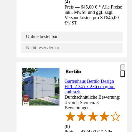
(
4
)
Preis — 645,00 € * Alle Preise
inkl. MwSt. und ggf. zzgl.
Versandkosten pro ST
645,00
€
*
/
ST
Online bestellbar
Nicht reservierbar
Gartenhaus Bertilo Design
HPL 2 345 x 236 cm grau-
anthrazit
Durchschnittliche Bewertung:
4 von 5 Sternen. 8
Bewertungen.
(
8
)
Preis — 4324,00 € * Alle