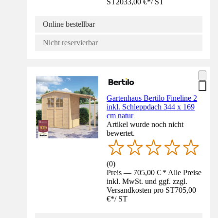
ST
2033,00 €
*
/
ST
Online bestellbar
Nicht reservierbar
Gartenhaus Bertilo Fineline 2
inkl. Schleppdach 344 x 169
cm natur
Artikel wurde noch nicht
bewertet.
(
0
)
Preis — 705,00 € * Alle Preise
inkl. MwSt. und ggf. zzgl.
Versandkosten pro ST
705,00
€
*
/
ST