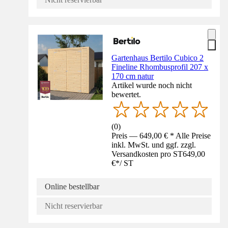
Gartenhaus Bertilo Cubico 2
Fineline Rhombusprofil 207 x
170 cm natur
Artikel wurde noch nicht
bewertet.
(
0
)
Preis — 649,00 € * Alle Preise
inkl. MwSt. und ggf. zzgl.
Versandkosten pro ST
649,00
€
*
/
ST
Online bestellbar
Nicht reservierbar