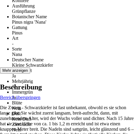
Konifere
Ausführung
Grünpflanze
Botanischer Name
Pinus nigra 'Nana'
Gattung
Pinus
Art
-
Sorte
Nana
Deutscher Name
Kleine Schwarzkiefer
Winterhart
Mehr anzeigen
Ja
Mehrjährig
Beschreibung
Ja
Immergrün
Bereich überspringen
Ja
Blüte
Die Zwerg - Schwarzkiefer ist fast unbekannt, obwohl es sie schon
Nein
lange gibt. Sie wächst zuerst langsam, breit-aufrecht, dann, mit
Duft
zunehmendem Alter, wird der Wuchs voller und dichter. Nach 15 Jahre
Kein Duft
hat sie eine Höhe von ca. 1 bis 1,2 m erreicht und ist etwa einen
Zierfrucht
knappen Meter breit. Die Nadeln sind sattgrün, leicht glänzend und 6 –
Nein