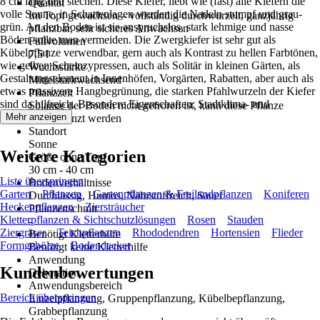
8 cm lang und stechen. Diese Kiefer, liebt wie (fast) alle Kiefern die
Qualität
volle Sonne, in Schattenlagen werden die Nadeln stumpf und grau-
Im Topf gewachsen – vollständig durchwurzelt, ganzjährig
grün. An den Boden ist sie anspruchslos, stark lehmige und nasse
pflanzbar, sehr sicheres Anwachsen
Böden sollte man vermeiden. Die Zwergkiefer ist sehr gut als
Füllvolumen
Kübelpflanze verwendbar, gern auch als Kontrast zu hellen Farbtönen,
7,5 l
wie gelben Scheinzypressen, auch als Solitär in kleinen Gärten, als
Wuchsstärke
Gestaltungselement in Innenhöfen, Vorgärten, Rabatten, aber auch als
Mittelstarkwachsend
etwas massivere Hangbegrünung, die starken Pfahlwurzeln der Kiefer
Pflanzzeit
sind da hilfreich. Besondere Eigenschaften: Stadtklima- und
Solange der Boden nicht gefroren ist, kann diese Pflanze
industriefest
Mehr anzeigen
ausgepflanzt werden
Standort
Sonne
Weitere Kategorien
Größe ohne Topf
30 cm - 40 cm
Liste überspringen
Bodenverhältnisse
Garten
Pflanzen
Gartenpflanzen & Freilandpflanzen
Koniferen
Durchlässig, Humos, Nährstoffreich, Sauer
Heckenpflanzen
Ziersträucher
Pflanzenschnitt
Kletterpflanzen & Sichtschutzlösungen
Rosen
Stauden
-
Ziergräser
Teichpflanzen
Rhododendren
Hortensien
Flieder
Benötigt Kletterhilfe
Formgehölze
Bodendecker
Benötigt keine Kletterhilfe
Anwendung
Kundenbewertungen
Dekoration
Anwendungsbereich
Bereich überspringen
Einzelpflanzung, Gruppenpflanzung, Kübelbepflanzung,
Grabbepflanzung