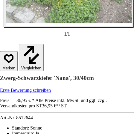
1
/
1
Vergleichen
Zwerg-Schwarzkiefer 'Nana', 30/40cm
Erste Bewertung schreiben
Preis — 36,95 € * Alle Preise inkl. MwSt. und ggf. zzgl.
Versandkosten pro ST
36,95 €
*
/
ST
Art.-Nr.
8512644
Standort
:
Sonne
Immergrün
:
Ja