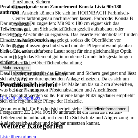
Einzäunen, Sichern
Produktmerkmale vom Zaunelement Konsta Livia 90x180
Hinweis
anthrazit
Den Anstrich können Sie sich im HORNBACH Farbmisch-
Center farbtongenau nachmischen lassen. Farbcode: Konsta B
Darum solltest Du zugreifen: Mit 90 x 180 cm eignet sich das
Anthrazit
Teilelement gut, um Sichtschutzflächen gezielt aufzubauen oder
Material
bestehende Abschnitte zu ergänzen. Das lasierte Fichtenholz ist für den
Holz
Einsatz im Außenbereich ausgelegt, sodass die Oberfläche vor
Materialspezifizierung
Witterungseinflüssen geschützt wird und der Pflegeaufwand planbar
Fichte
bleibt. Die anthrazitfarbene Lasur sorgt für eine gleichmäßige Optik,
Gewicht
wodurch sich das Element gut in moderne Grundstücksgestaltungen
11 kg
einfügt.
Oberfläche/Oberflächenbehandlung
Mehr anzeigen
Lasiert
Das Holzelement ist für das Einzäunen und Sichern geeignet und lässt
AKN (Artikelkurznummer)
sich als Teil einer durchgehenden Anlage einsetzen. Da es sich um
MGPW
Produktsicherheit
Nennmaße handelt, können die Ist-Maße um bis zu 2 cm abweichen,
EAN
was bei der Planung von Pfostenabständen und Anschlüssen
4306517544812
berücksichtigt werden sollte. Für eine lange Nutzungsdauer empfiehlt
Bereich überspringen
sich eine regelmäßige Pflege der Holzteile.
Verantwortlich für Produktsicherheit siehe
.
Herstellerinformationen
Festgezurrt: ZE Livia 90x180 anthrazit ist ein lasiertes Fichten-
Teilelement in anthrazit, mit dem Du Sichtschutz und Abgrenzung im
Außenbereich sauber und planbar umsetzen kannst.
Weitere Kategorien
Liste überspringen