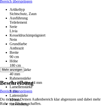
Bereich überspringen
Artikeltyp
Sichtschutz, Zaun
Ausführung
Teilelement
Serie
Livia
Kesseldruckimprägniert
Nein
Grundfarbe
Anthrazit
Breite
90 cm
Höhe
180 cm
Rahmenstärke
Mehr anzeigen
40 mm
Rahmenstärke
Beschreibung
40 x 58 / 40 x 44 mm
Lamellenstärke
Bereich überspringen
8 mm
Lattenstärke
Du möchtest Deinen Außenbereich klar abgrenzen und dabei mehr
10 mm
Ruhe vor Blicken schaffen.
Anwendung