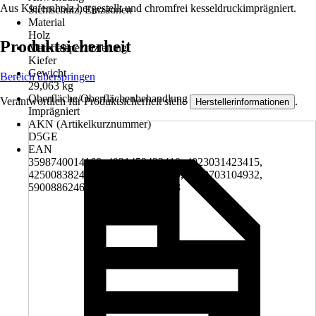
Aus Kiefernholz hergestellt und chromfrei kesseldruckimprägniert.
Sichtschutz, Einzäunen
Material
Holz
Produktsicherheit
Materialspezifizierung
Kiefer
Gewicht
Bereich überspringen
29,063 kg
Oberfläche/Oberflächenbehandlung
Verantwortlich für Produktsicherheit siehe
.
Herstellerinformationen
Imprägniert
AKN (Artikelkurznummer)
D5GE
EAN
3598740014168, 4021452423410, 4023031423415,
4250083824215, 4250703100309, 4250703104932,
5900886246910, 5907051006973