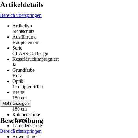
Artikeldetails
Bereich überspringen
Artikeltyp
Sichtschutz
Ausführung
Hauptelement
Serie
CLASSIC-Design
Kesseldruckimprägniert
Ja
Grundfarbe
Holz
Optik
1-seitig geriffelt
Breite
180 cm
Höhe
Mehr anzeigen
180 cm
Rahmenstärke
Beschreibung
42 mm
Lamellenstärke
Bereich überspringen
7 mm
Anwendung