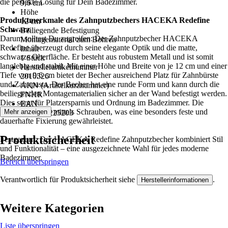
die perfekte Lösung für Dein Badezimmer.
9,6 cm
Höhe
Produktmerkmale des Zahnputzbechers HACEKA Redefine
12 cm
Schwarz
Beiliegende Befestigung
Darum solltest Du zugreifen: Der Zahnputzbecher HACEKA
Montagematerial zum Bohren
Redefine überzeugt durch seine elegante Optik und die matte,
Inhalt
schwarze Oberfläche. Er besteht aus robustem Metall und ist somit
1 Stück
langlebig und stabil. Mit einer Höhe und Breite von je 12 cm und einer
Herstellerartikelnummer
Tiefe von 9,6 cm bietet der Becher ausreichend Platz für Zahnbürste
2010526
und Zahnpasta. Der Becher hat eine runde Form und kann durch die
AKN (Artikelkurznummer)
beiliegenden Montagematerialien sicher an der Wand befestigt werden.
FNHR
Dies sorgt für Platzersparnis und Ordnung im Badezimmer. Die
EAN
Montage erfolgt mittels Schrauben, was eine besonders feste und
Mehr anzeigen
8718848225203
dauerhafte Fixierung gewährleistet.
Produktsicherheit
Festgezurrt: Der HACEKA Redefine Zahnputzbecher kombiniert Stil
und Funktionalität – eine ausgezeichnete Wahl für jedes moderne
Badezimmer.
Bereich überspringen
Verantwortlich für Produktsicherheit siehe
.
Herstellerinformationen
Weitere Kategorien
Liste überspringen