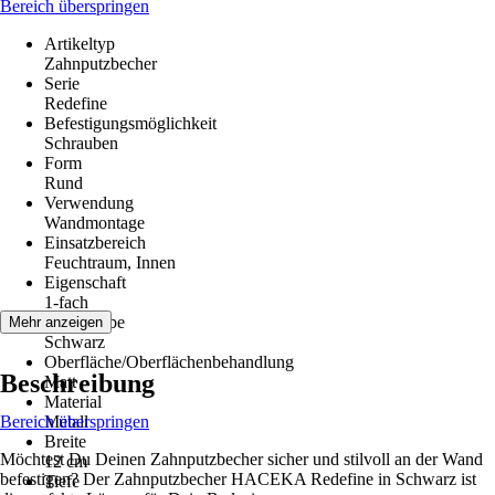
Bereich überspringen
Artikeltyp
Zahnputzbecher
Serie
Redefine
Befestigungsmöglichkeit
Schrauben
Form
Rund
Verwendung
Wandmontage
Einsatzbereich
Feuchtraum, Innen
Eigenschaft
1-fach
Grundfarbe
Mehr anzeigen
Schwarz
Oberfläche/Oberflächenbehandlung
Beschreibung
Matt
Material
Bereich überspringen
Metall
Breite
Möchtest Du Deinen Zahnputzbecher sicher und stilvoll an der Wand
12 cm
befestigen? Der Zahnputzbecher HACEKA Redefine in Schwarz ist
Tiefe