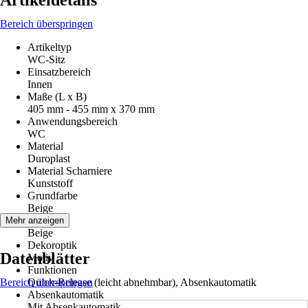
Artikeldetails
Bereich überspringen
Artikeltyp
WC-Sitz
Einsatzbereich
Innen
Maße (L x B)
405 mm - 455 mm x 370 mm
Anwendungsbereich
WC
Material
Duroplast
Material Scharniere
Kunststoff
Grundfarbe
Beige
Farbton
Mehr anzeigen
Beige
Dekoroptik
Datenblätter
Motiv
Funktionen
Bereich überspringen
Quick-Release (leicht abnehmbar), Absenkautomatik
Absenkautomatik
Mit Absenkautomatik