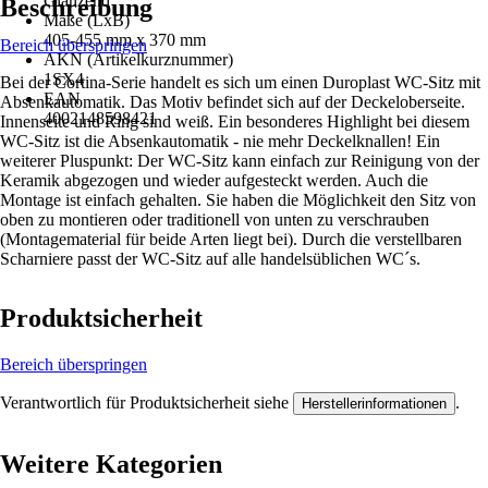
Glänzend
Beschreibung
Maße (LxB)
405-455 mm x 370 mm
Bereich überspringen
AKN (Artikelkurznummer)
1SX4
Bei der Cortina-Serie handelt es sich um einen Duroplast WC-Sitz mit
EAN
Absenkautomatik. Das Motiv befindet sich auf der Deckeloberseite.
4002148598421
Innenseite und Ring sind weiß. Ein besonderes Highlight bei diesem
WC-Sitz ist die Absenkautomatik - nie mehr Deckelknallen! Ein
weiterer Pluspunkt: Der WC-Sitz kann einfach zur Reinigung von der
Keramik abgezogen und wieder aufgesteckt werden. Auch die
Montage ist einfach gehalten. Sie haben die Möglichkeit den Sitz von
oben zu montieren oder traditionell von unten zu verschrauben
(Montagematerial für beide Arten liegt bei). Durch die verstellbaren
Scharniere passt der WC-Sitz auf alle handelsüblichen WC´s.
Produktsicherheit
Bereich überspringen
Verantwortlich für Produktsicherheit siehe
.
Herstellerinformationen
Weitere Kategorien