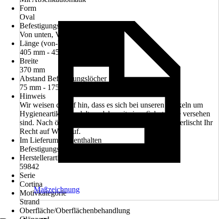
Form
Oval
Befestigungsart
Von unten, Von oben
Länge (von-bis)
405 mm - 455 mm
Breite
370 mm
Abstand Befestigungslöcher
75 mm - 175 mm
Hinweis
Wir weisen darauf hin, dass es sich bei unseren Artikeln um
Hygieneartikel handelt, welche mit einer Schutzfolie versehen
sind. Nach öffnen oder entfernen dieser Schutzfolie erlischt Ihr
Recht auf Widerruf.
Im Lieferumfang enthalten
Befestigungssatz (Scharnier)
Herstellerartikelnummer
59842
Serie
Cortina
Maßzeichnung
Motivkategorie
Strand
Oberfläche/Oberflächenbehandlung