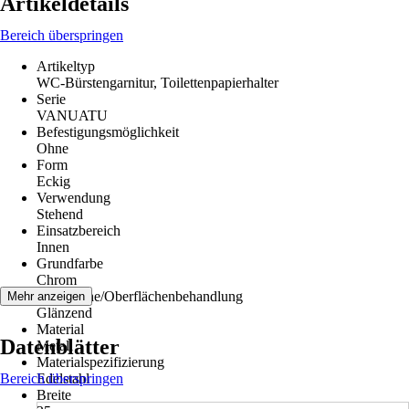
Artikeldetails
Bereich überspringen
Artikeltyp
WC-Bürstengarnitur, Toilettenpapierhalter
Serie
VANUATU
Befestigungsmöglichkeit
Ohne
Form
Eckig
Verwendung
Stehend
Einsatzbereich
Innen
Grundfarbe
Chrom
Oberfläche/Oberflächenbehandlung
Mehr anzeigen
Glänzend
Material
Datenblätter
Metall
Materialspezifizierung
Bereich überspringen
Edelstahl
Breite