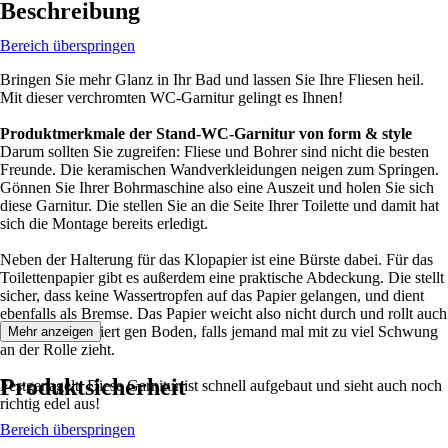
Beschreibung
Bereich überspringen
Bringen Sie mehr Glanz in Ihr Bad und lassen Sie Ihre Fliesen heil.
Mit dieser verchromten WC-Garnitur gelingt es Ihnen!
Produktmerkmale der Stand-WC-Garnitur von form & style
Darum sollten Sie zugreifen: Fliese und Bohrer sind nicht die besten
Freunde. Die keramischen Wandverkleidungen neigen zum Springen.
Gönnen Sie Ihrer Bohrmaschine also eine Auszeit und holen Sie sich
diese Garnitur. Die stellen Sie an die Seite Ihrer Toilette und damit hat
sich die Montage bereits erledigt.
Neben der Halterung für das Klopapier ist eine Bürste dabei. Für das
Toilettenpapier gibt es außerdem eine praktische Abdeckung. Die stellt
sicher, dass keine Wassertropfen auf das Papier gelangen, und dient
ebenfalls als Bremse. Das Papier weicht also nicht durch und rollt auch
nicht unkontrolliert gen Boden, falls jemand mal mit zu viel Schwung
Mehr anzeigen
an der Rolle zieht.
Produktsicherheit
Festgenagelt: Diese Garnitur ist schnell aufgebaut und sieht auch noch
richtig edel aus!
Bereich überspringen