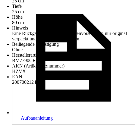
25 cm
Tiefe
25 cm
Höhe
80 cm
Hinweis
Eine Rückgabe kann wegen Hygienvorschriften nur original
verpackt und ungeöffnet stattfinden.
Beiliegende Befestigung
Ohne
Herstellerartikelnummer
BM7790CR
AKN (Artikelkurznummer)
HZVX
EAN
2007002124824
Aufbauanleitung