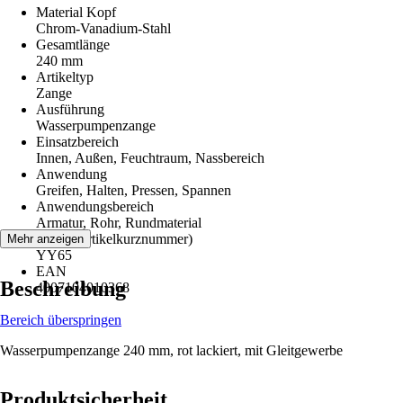
Material Kopf
Chrom-Vanadium-Stahl
Gesamtlänge
240 mm
Artikeltyp
Zange
Ausführung
Wasserpumpenzange
Einsatzbereich
Innen, Außen, Feuchtraum, Nassbereich
Anwendung
Greifen, Halten, Pressen, Spannen
Anwendungsbereich
Armatur, Rohr, Rundmaterial
AKN (Artikelkurznummer)
Mehr anzeigen
YY65
EAN
Beschreibung
4007104010368
Bereich überspringen
Wasserpumpenzange 240 mm, rot lackiert, mit Gleitgewerbe
Produktsicherheit