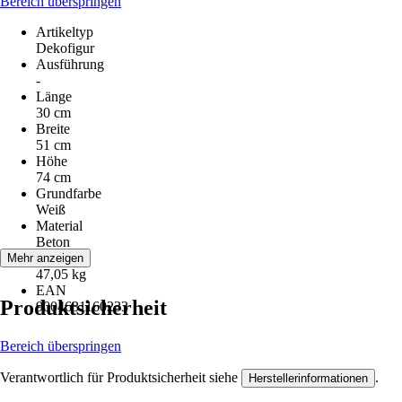
Bereich überspringen
Artikeltyp
Dekofigur
Ausführung
-
Länge
30 cm
Breite
51 cm
Höhe
74 cm
Grundfarbe
Weiß
Material
Beton
Gewicht
Mehr anzeigen
47,05 kg
EAN
Produktsicherheit
9004631160233
Bereich überspringen
Verantwortlich für Produktsicherheit siehe
.
Herstellerinformationen