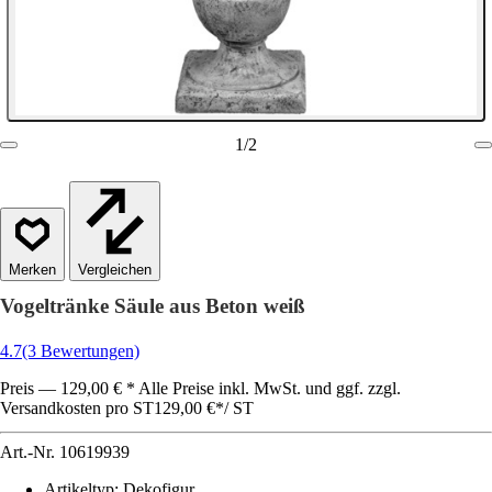
1
/
2
Vergleichen
Vogeltränke Säule aus Beton weiß
4.7
(3 Bewertungen)
Preis — 129,00 € * Alle Preise inkl. MwSt. und ggf. zzgl.
Versandkosten pro ST
129,00 €
*
/
ST
Art.-Nr.
10619939
Artikeltyp
:
Dekofigur