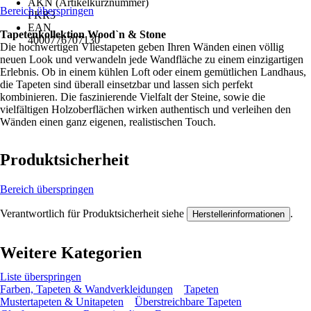
AKN (Artikelkurznummer)
Bereich überspringen
PKR3
EAN
Tapetenkollektion Wood`n & Stone
4000776707130
Die hochwertigen Vliestapeten geben Ihren Wänden einen völlig
neuen Look und verwandeln jede Wandfläche zu einem einzigartigen
Erlebnis. Ob in einem kühlen Loft oder einem gemütlichen Landhaus,
die Tapeten sind überall einsetzbar und lassen sich perfekt
kombinieren. Die faszinierende Vielfalt der Steine, sowie die
vielfältigen Holzoberflächen wirken authentisch und verleihen den
Wänden einen ganz eigenen, realistischen Touch.
Produktsicherheit
Bereich überspringen
Verantwortlich für Produktsicherheit siehe
.
Herstellerinformationen
Weitere Kategorien
Liste überspringen
Farben, Tapeten & Wandverkleidungen
Tapeten
Mustertapeten & Unitapeten
Überstreichbare Tapeten