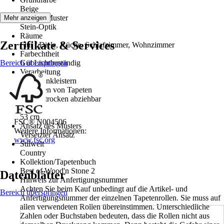
Beige
Dekor / Muster
Mehr anzeigen
Stein-Optik
Räume
Zertifikate & Services
Flur / Diele, Küche, Schlafzimmer, Wohnzimmer
Farbechtheit
Bereich überspringen
Gut Lichtbeständig
Verarbeitung
Wand einkleistern
Entfernen von Tapeten
Restlos trocken abziehbar
Breite
53 cm
FSC® N004506
Ansatz des Musters
Weitere Informationen:
Versetzter Ansatz
www.fsc.org
Stilwelt
Country
Kollektion/Tapetenbuch
Best of Wood'n Stone 2
Datenblätter
Hinweis zur Anfertigungsnummer
Achten Sie beim Kauf unbedingt auf die Artikel- und
Bereich überspringen
Anfertigungsnummer der einzelnen Tapetenrollen. Sie muss auf
allen verwendeten Rollen übereinstimmen. Unterschiedliche
Zahlen oder Buchstaben bedeuten, dass die Rollen nicht aus