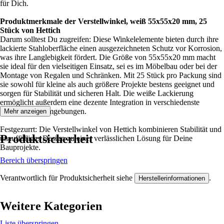
für Dich.
Produktmerkmale der Verstellwinkel, weiß 55x55x20 mm, 25
Stück von Hettich
Darum solltest Du zugreifen: Diese Winkelelemente bieten durch ihre
lackierte Stahloberfläche einen ausgezeichneten Schutz vor Korrosion,
was ihre Langlebigkeit fördert. Die Größe von 55x55x20 mm macht
sie ideal für den vielseitigen Einsatz, sei es im Möbelbau oder bei der
Montage von Regalen und Schränken. Mit 25 Stück pro Packung sind
sie sowohl für kleine als auch größere Projekte bestens geeignet und
sorgen für Stabilität und sicheren Halt. Die weiße Lackierung
ermöglicht außerdem eine dezente Integration in verschiedenste
Designs und Umgebungen.
Mehr anzeigen
Festgezurrt: Die Verstellwinkel von Hettich kombinieren Stabilität und
Produktsicherheit
unauffälliges Design zu einer verlässlichen Lösung für Deine
Bauprojekte.
Bereich überspringen
Verantwortlich für Produktsicherheit siehe
.
Herstellerinformationen
Weitere Kategorien
Liste überspringen