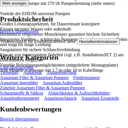
flexible Hobbypumpe mit 270 l/h Pumpenleistung (siehe unten).
Mehr anzeigen
Vorteile der EHEIM universal Pumpen
Produktsicherheit
Großes Leistungsspektrum, für Dauereinsatz konzipiert
Einsatz im/unter Wasser oder außerhalb
Bereich überspringen
Hermetisch vergossener Motorkörper garantiert höchste Sicherheit
Integrierter Vorfilter – schützt das Pumpenrad vor eingetragenen Teilen
Verantwortlich für Produktsicherheit siehe
.
Herstellerinformationen
und sorgt für lange Leistung
Saugstutzen für sichere Schlauchverbindung
Einsatz von interessantem Zubehör (vgl. z.B. InstallationsSET 2) am
Weitere Kategorien
Druckstutzen möglich
Variable Befestigungsmöglichkeiten (mitgelieferte Montageplatte)
Liste überspringen
Alle Modelle wahlweise mit 1,7 m oder 10 m Kabellänge
Tierbedarf
Aquaristik
Aquarientechnik
Aquarium Filter & Aquarium Pumpen
Förderpumpen
Aquarium Innenfilter
Aquarium Außenfilter
Zubehör Aquarium Filter & Aquarium Pumpen
Schaumstoffe & Silikon
Ablaichkästen & Aufzuchtbehälter
Aquarienthermometer
Aquarienschlauch
Aquarium Ersatzteile
Kundenbewertungen
Bereich überspringen