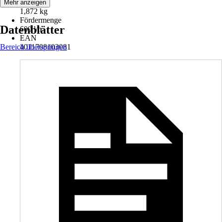
Gewicht
Mehr anzeigen
1,872 kg
Fördermenge
Datenblätter
600 l/h
EAN
Bereich überspringen
4011708103081