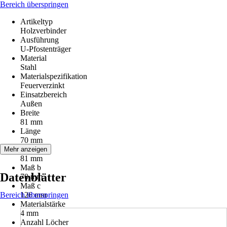
Bereich überspringen
Artikeltyp
Holzverbinder
Ausführung
U-Pfostenträger
Material
Stahl
Materialspezifikation
Feuerverzinkt
Einsatzbereich
Außen
Breite
81 mm
Länge
70 mm
Maß a
Mehr anzeigen
81 mm
Maß b
Datenblätter
70 mm
Maß c
Bereich überspringen
126 mm
Materialstärke
4 mm
Anzahl Löcher