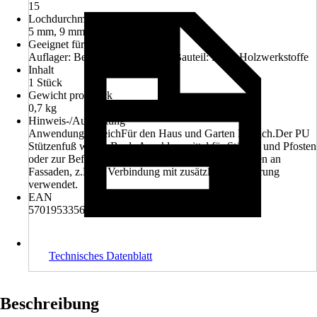
15
Lochdurchmesser
5 mm, 9 mm
Geeignet für
Auflager: BetonAufzulagerndes Bauteil: Holz, Holzwerkstoffe
Inhalt
1 Stück
Gewicht pro Stück
0,7 kg
Hinweis-/Ausstattung
AnwendungsbereichFür den Haus und Garten Bereich.Der PU
Stützenfuß wird z.B. als Anschlussmittel für Stützen und Pfosten
oder zur Befestigung von Holzskelett-Konstruktionen an
Fassaden, z.B. in Verbindung mit zusätzlicher Isolierung
verwendet.
EAN
5701953356200
Technisches Datenblatt
Beschreibung