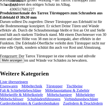
Kleine Helfer mit großer Wirkung – der Tarrox Türstopper zum
Edelstahl
Schrauben bietet den nötigen Schutz im Alltag.
EAN
4306517681227
Produktmerkmale des Tarrox Türstoppers zum Schrauben aus
Edelstahl Ø 38x30 mm
Darum solltest Du zugreifen: Dieser Türstopper aus Edelstahl ist für
die Bodenmontage konzipiert. Er sichert Deine Türen und Wände
effektiv ab. Durch die Schraubmontage bleibt er fest an Ort und Stelle
und hält auch starkem Türdruck stand. Mit einem Durchmesser von 30
mm und einer Höhe von 38 mm ist er kompakt, aber effektiv in der
Funktion. Die Edelstahl-Oberfläche verleiht dem Türstopper nicht nur
eine edle Optik, sondern schützt ihn auch vor Rost und Abnutzung.
Festgezurrt: Der Tarrox Türstopper ist eine robuste und stilvolle
Lösung, um Türen und Wände vor Schäden zu bewahren.
Mehr anzeigen
Weitere Kategorien
Liste überspringen
Eisenwaren
Möbeltechnik
Türstopper
Tischbeine
Falt & Schiebetürbeschläge
Möbelausstattung & Zubehör
Möbelgriffe & Möbelknöpfe
Möbelscharniere
Möbelgleiter
Möbelschlösser
Schubladenführungen
Verbindungsbeschläge
Garderobenleisten & Garderobenhaken
Zugfedern & Druckfedern