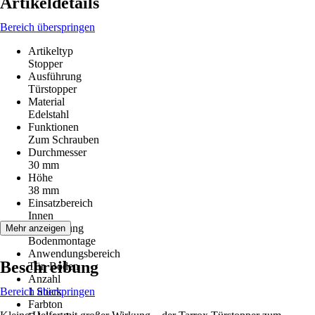
Artikeldetails
Bereich überspringen
Artikeltyp
Stopper
Ausführung
Türstopper
Material
Edelstahl
Funktionen
Zum Schrauben
Durchmesser
30 mm
Höhe
38 mm
Einsatzbereich
Innen
Anwendung
Mehr anzeigen
Bodenmontage
Anwendungsbereich
Beschreibung
Tür, Boden
Anzahl
Bereich überspringen
1 Stück
Farbton