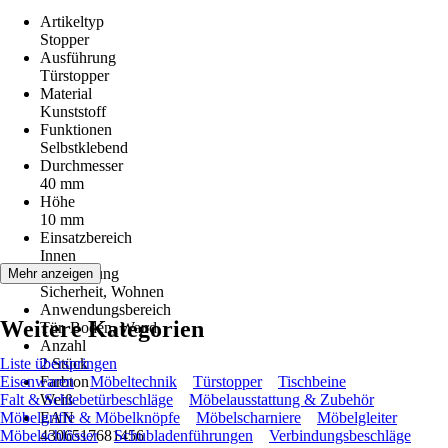
Artikeltyp
Stopper
Ausführung
Türstopper
Material
Kunststoff
Funktionen
Selbstklebend
Durchmesser
40 mm
Höhe
10 mm
Einsatzbereich
Innen
Anwendung
Mehr anzeigen
Sicherheit, Wohnen
Anwendungsbereich
Weitere Kategorien
Tür, Boden, Wand
Anzahl
Liste überspringen
2 Stück
Eisenwaren
Farbton
Möbeltechnik
Türstopper
Tischbeine
Falt & Schiebetürbeschläge
Weiß
Möbelausstattung & Zubehör
Möbelgriffe & Möbelknöpfe
EAN
Möbelscharniere
Möbelgleiter
Möbelschlösser
4306517681456
Schubladenführungen
Verbindungsbeschläge