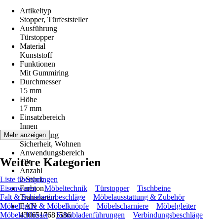
Artikeltyp
Stopper, Türfeststeller
Ausführung
Türstopper
Material
Kunststoff
Funktionen
Mit Gummiring
Durchmesser
15 mm
Höhe
17 mm
Einsatzbereich
Innen
Anwendung
Mehr anzeigen
Sicherheit, Wohnen
Anwendungsbereich
Weitere Kategorien
Tür
Anzahl
Liste überspringen
2 Stück
Eisenwaren
Farbton
Möbeltechnik
Türstopper
Tischbeine
Falt & Schiebetürbeschläge
Transparent
Möbelausstattung & Zubehör
Möbelgriffe & Möbelknöpfe
EAN
Möbelscharniere
Möbelgleiter
Möbelschlösser
4306517681586
Schubladenführungen
Verbindungsbeschläge