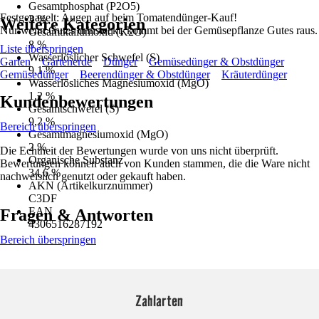
Gesamtphosphat (P2O5)
Festgenagelt: Augen auf beim Tomatendünger-Kauf!
3 %
Weitere Kategorien
Nur wenn Gutes drinsteckt, kommt bei der Gemüsepflanze Gutes raus.
Gesamtkaliumoxid (K2O)
8 %
Liste überspringen
Wasserlöslicher Schwefel (S)
Garten
Gartenerde
Dünger
Gemüsedünger & Obstdünger
9,1 %
Gemüsedünger
Beerendünger & Obstdünger
Kräuterdünger
Wasserlösliches Magnesiumoxid (MgO)
1,2 %
Kundenbewertungen
Gesamtschwefel (S)
9,2 %
Bereich überspringen
Gesamtmagnesiumoxid (MgO)
2 %
Die Echtheit der Bewertungen wurde von uns nicht überprüft.
Organische Substanz
Bewertungen können auch von Kunden stammen, die die Ware nicht
34,6 %
nachweislich genutzt oder gekauft haben.
AKN (Artikelkurznummer)
C3DF
EAN
Fragen & Antworten
4306516287192
Bereich überspringen
Zahlarten