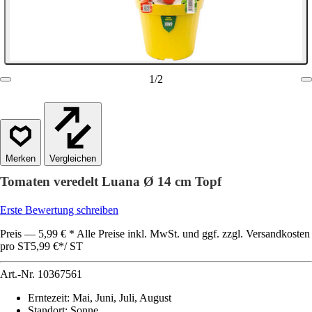
1
/
2
Vergleichen
Tomaten veredelt Luana Ø 14 cm Topf
Erste Bewertung schreiben
Preis — 5,99 € * Alle Preise inkl. MwSt. und ggf. zzgl. Versandkosten
pro ST
5,99 €
*
/
ST
Art.-Nr.
10367561
Erntezeit
:
Mai, Juni, Juli, August
Standort
:
Sonne