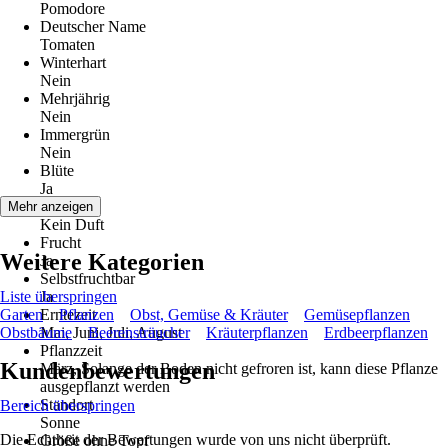
Pomodore
Deutscher Name
Tomaten
Winterhart
Nein
Mehrjährig
Nein
Immergrün
Nein
Blüte
Ja
Duft
Mehr anzeigen
Kein Duft
Frucht
Weitere Kategorien
Ja
Selbstfruchtbar
Liste überspringen
Ja
Garten
Erntezeit
Pflanzen
Obst, Gemüse & Kräuter
Gemüsepflanzen
Obstbäume
Mai, Juni, Juli, August
Beerensträucher
Kräuterpflanzen
Erdbeerpflanzen
Pflanzzeit
Kundenbewertungen
März, Solange der Boden nicht gefroren ist, kann diese Pflanze
ausgepflanzt werden
Standort
Bereich überspringen
Sonne
Die Echtheit der Bewertungen wurde von uns nicht überprüft.
Größe ohne Topf