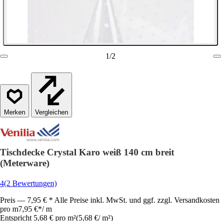
1
/
2
Vergleichen
Tischdecke Crystal Karo weiß 140 cm breit
(Meterware)
4
(2 Bewertungen)
Preis — 7,95 € * Alle Preise inkl. MwSt. und ggf. zzgl. Versandkosten
pro m
7,95 €
*
/
m
Entspricht 5,68 € pro m²
(
5,68 €
/
m²
)