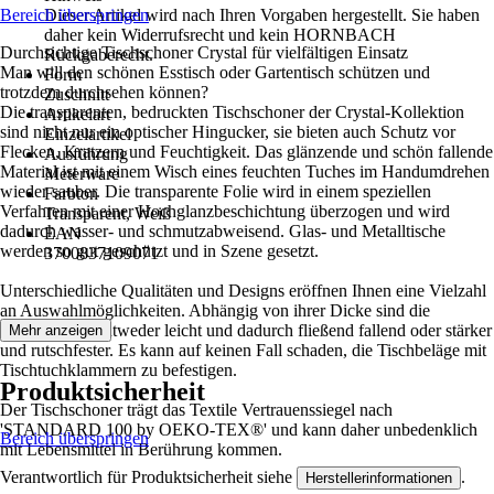
Bereich überspringen
Dieser Artikel wird nach Ihren Vorgaben hergestellt. Sie haben
daher kein Widerrufsrecht und kein HORNBACH
Durchsichtige Tischschoner Crystal für vielfältigen Einsatz
Rückgaberecht.
Man will den schönen Esstisch oder Gartentisch schützen und
Form
trotzdem durchsehen können?
Zuschnitt
Die transparenten, bedruckten Tischschoner der Crystal-Kollektion
Artikelart
sind nicht nur ein optischer Hingucker, sie bieten auch Schutz vor
Einzelartikel
Flecken, Kratzern und Feuchtigkeit. Das glänzende und schön fallende
Ausführung
Material ist mit einem Wisch eines feuchten Tuches im Handumdrehen
Meterware
wieder sauber. Die transparente Folie wird in einem speziellen
Farbton
Verfahren mit einer Hochglanzbeschichtung überzogen und wird
Transparent, Weiß
dadurch wasser- und schmutzabweisend. Glas- und Metalltische
EAN
werden so gut geschützt und in Szene gesetzt.
3700837109071
Unterschiedliche Qualitäten und Designs eröffnen Ihnen eine Vielzahl
an Auswahlmöglichkeiten. Abhängig von ihrer Dicke sind die
Tischschoner entweder leicht und dadurch fließend fallend oder stärker
Mehr anzeigen
und rutschfester. Es kann auf keinen Fall schaden, die Tischbeläge mit
Tischtuchklammern zu befestigen.
Produktsicherheit
Der Tischschoner trägt das Textile Vertrauenssiegel nach
'STANDARD 100 by OEKO-TEX®' und kann daher unbedenklich
Bereich überspringen
mit Lebensmittel in Berührung kommen.
Verantwortlich für Produktsicherheit siehe
.
Herstellerinformationen