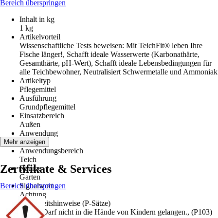
Bereich überspringen
Inhalt in kg
1 kg
Artikelvorteil
Wissenschaftliche Tests beweisen: Mit TeichFit® leben Ihre
Fische länger!, Schafft ideale Wasserwerte (Karbonathärte,
Gesamthärte, pH-Wert), Schafft ideale Lebensbedingungen für
alle Teichbewohner, Neutralisiert Schwermetalle und Ammoniak
Artikeltyp
Pflegemittel
Ausführung
Grundpflegemittel
Einsatzbereich
Außen
Anwendung
Pflegen
Mehr anzeigen
Anwendungsbereich
Teich
Zertifikate & Services
Räume
Garten
Bereich überspringen
Signalwort
Achtung
Sicherheitshinweise (P-Sätze)
(P102) Darf nicht in die Hände von Kindern gelangen., (P103)