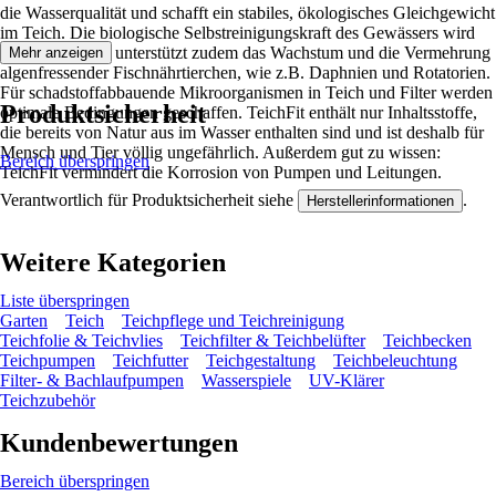
die Wasserqualität und schafft ein stabiles, ökologisches Gleichgewicht
im Teich. Die biologische Selbstreinigungskraft des Gewässers wird
erhöht. TeichFit unterstützt zudem das Wachstum und die Vermehrung
Mehr anzeigen
algenfressender Fischnährtierchen, wie z.B. Daphnien und Rotatorien.
Für schadstoffabbauende Mikroorganismen in Teich und Filter werden
Produktsicherheit
optimale Bedingungen geschaffen. TeichFit enthält nur Inhaltsstoffe,
die bereits von Natur aus im Wasser enthalten sind und ist deshalb für
Mensch und Tier völlig ungefährlich. Außerdem gut zu wissen:
Bereich überspringen
TeichFit vermindert die Korrosion von Pumpen und Leitungen.
Verantwortlich für Produktsicherheit siehe
.
Herstellerinformationen
Weitere Kategorien
Liste überspringen
Garten
Teich
Teichpflege und Teichreinigung
Teichfolie & Teichvlies
Teichfilter & Teichbelüfter
Teichbecken
Teichpumpen
Teichfutter
Teichgestaltung
Teichbeleuchtung
Filter- & Bachlaufpumpen
Wasserspiele
UV-Klärer
Teichzubehör
Kundenbewertungen
Bereich überspringen