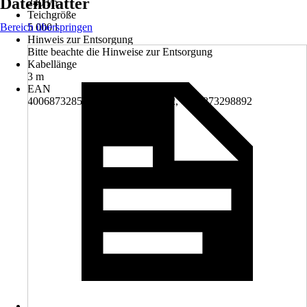
Datenblätter
240 l/h
Teichgröße
Bereich überspringen
5 000 l
Hinweis zur Entsorgung
Bitte beachte die Hinweise zur Entsorgung
Kabellänge
3 m
EAN
4006873285892, 4006873289852, 4006873298892