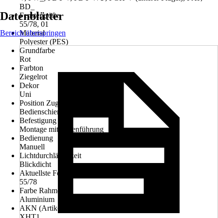
BD_
Datenblätter
Fenstergröße
55/78, 01
Bereich überspringen
Material
Polyester (PES)
Grundfarbe
Rot
Farbton
Ziegelrot
Dekor
Uni
Position Zugvorrichtung
Bedienschiene
Befestigung
Montage mit Seitenführung
Bedienung
Manuell
Lichtdurchlässigkeit
Blickdicht
Aktuellste Fenstergröße
55/78
Farbe Rahmen
Aluminium
AKN (Artikelkurznummer)
XHT1