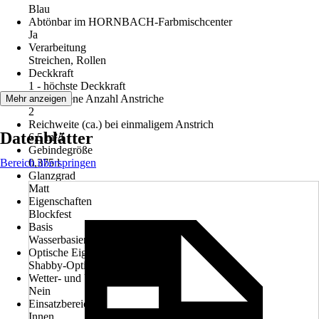
Blau
Abtönbar im HORNBACH-Farbmischcenter
Ja
Verarbeitung
Streichen, Rollen
Deckkraft
1 - höchste Deckkraft
Empfohlene Anzahl Anstriche
Mehr anzeigen
2
Reichweite (ca.) bei einmaligem Anstrich
Datenblätter
6,5 m²/l
Gebindegröße
Bereich überspringen
0,375 l
Glanzgrad
Matt
Eigenschaften
Blockfest
Basis
Wasserbasierend
Optische Eigenschaften
Shabby-Optik
Wetter- und UV-Beständigkeit
Nein
Einsatzbereich
Innen