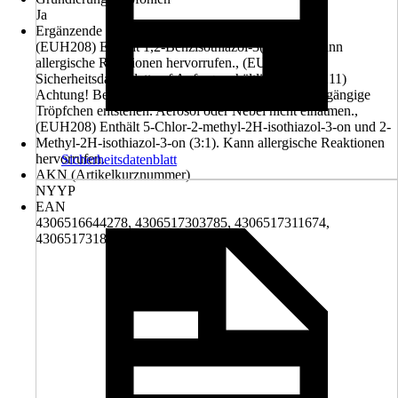
Ja
Ergänzende Gefahrenmerkmale (EUH-Sätze)
(EUH208) Enthält 1,2-Benzisothiazol-3(2H)-on. Kann
allergische Reaktionen hervorrufen., (EUH210)
Sicherheitsdatenblatt auf Anfrage erhältlich., (EUH211)
Achtung! Beim Sprühen können gefährliche lungengängige
Tröpfchen entstehen. Aerosol oder Nebel nicht einatmen.,
(EUH208) Enthält 5-Chlor-2-methyl-2H-isothiazol-3-on und 2-
Methyl-2H-isothiazol-3-on (3:1). Kann allergische Reaktionen
hervorrufen.
Sicherheitsdatenblatt
AKN (Artikelkurznummer)
NYYP
EAN
4306516644278, 4306517303785, 4306517311674,
4306517318543