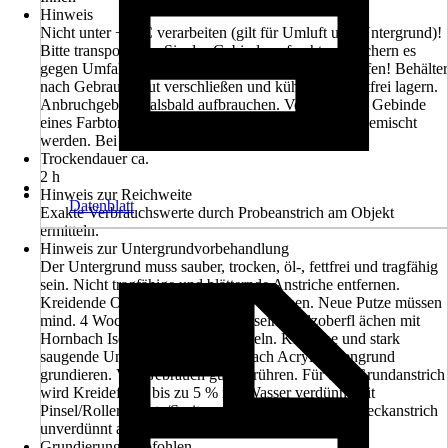
Hinweis
Nicht unter +8 °C verarbeiten (gilt für Umluft und Untergrund)!
Bitte transportieren Sie das Gebinde aufrecht und sichern es
gegen Umfallen und damit gegen mögliches Auslaufen! Behälter
nach Gebrauch gut verschließen und kühl, aber frostfrei lagern.
Anbruchgebinde alsbald aufbrauchen. Verschiedene Gebinde
eines Farbtons sollten vor Gebrauch untereinander gemischt
werden. Bei Verarbeitung mehrerer Gebinde
Trockendauer ca.
2 h
Hinweis zur Reichweite
Datenblatt
Exakte Verbrauchswerte durch Probeanstrich am Objekt
ermitteln.
Hinweis zur Untergrundvorbehandlung
Der Untergrund muss sauber, trocken, öl-, fettfrei und tragfähig
sein. Nicht tragfähige und blätternde Anstriche entfernen.
Kreidende Oberfl ächen restlos abwaschen. Neue Putze müssen
mind. 4 Wochen durchgetrocknet sein. Holzoberfl ächen mit
Hornbach Isoliergrund vorbehandeln. Kritische und stark
saugende Untergründe mit Hornbach Acryl-Tiefengrund
grundieren. Vor Gebrauch gut umrühren. Für den Grundanstrich
wird Kreidefarbe bis zu 5 % mit Wasser verdünnt mit
Pinsel/Roller/Bürste/Spritzgerät aufgetragen. Den Deckanstrich
unverdünnt auftragen.
Grundierung empfohlen