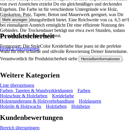
von zwei Anstrichen erzielst Du ein gleichmäßiges und deckendes
Ergebnis. Die Farbe ist für verschiedene Untergründe wie Holz,
Gipskarton, Putz, Tapete, Beton und Mauerwerk geeignet, was Dir
eine große Gestaltungsfreiheit bietet. Eine Reichweite von ca. 6,5 m²/l
Mehr anzeigen
bei einmaligem Anstrich ermöglicht Dir eine effiziente Nutzung des
Gebindes. Die Trockendauer beträgt nur etwa zwei Stunden, sodass
Produktsicherheit
Du schnell weiterarbeiten kannst.
Festgezurrt: Die StyleColor Kreidefarbe blue jeans ist die perfekte
Bereich überspringen
Wahl für eine schnelle und stilvolle Renovierung Deiner Innenräume.
Verantwortlich für Produktsicherheit siehe
.
Herstellerinformationen
Weitere Kategorien
Liste überspringen
Farben, Tapeten & Wandverkleidungen
Farben
Holzschutz & Holzfarben
Kreidefarbe
Holzgrundierung & Holzvorbehandlung
Holzlasuren
Holzöle & Holzwachs
Holzfarben
Holzbeize
Kundenbewertungen
Bereich überspringen