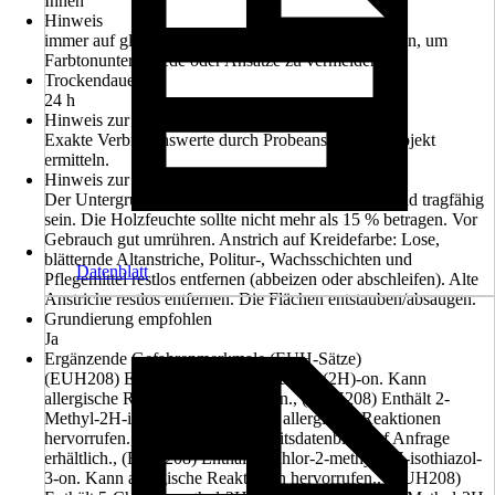
Innen
Hinweis
immer auf gleiche Materialfertigungsnummern achten, um
Farbtonunterschiede oder Ansätze zu vermeiden.
Trockendauer ca.
24 h
Hinweis zur Reichweite
Exakte Verbrauchswerte durch Probeanstrich am Objekt
ermitteln.
Hinweis zur Untergrundvorbehandlung
Der Untergrund muss sauber, trocken, öl-, fettfrei und tragfähig
sein. Die Holzfeuchte sollte nicht mehr als 15 % betragen. Vor
Gebrauch gut umrühren. Anstrich auf Kreidefarbe: Lose,
blätternde Altanstriche, Politur-, Wachsschichten und
Datenblatt
Pflegemittel restlos entfernen (abbeizen oder abschleifen). Alte
Anstriche restlos entfernen. Die Flächen entstauben/absaugen.
Grundierung empfohlen
Ja
Ergänzende Gefahrenmerkmale (EUH-Sätze)
(EUH208) Enthält 1,2-Benzisothiazol-3(2H)-on. Kann
allergische Reaktionen hervorrufen., (EUH208) Enthält 2-
Methyl-2H-isothiazol-3-on. Kann allergische Reaktionen
hervorrufen., (EUH210) Sicherheitsdatenblatt auf Anfrage
erhältlich., (EUH208) Enthält 5-Chlor-2-methyl-2H-isothiazol-
3-on. Kann allergische Reaktionen hervorrufen., (EUH208)