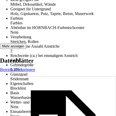
Möbel, Dekoartikel, Wände
Geeignet für Untergrund
Holz, Gipskarton, Putz, Tapete, Beton, Mauerwerk
Farbton
Farblos
Abtönbar im HORNBACH-Farbmischcenter
Nein
Verarbeitung
Streichen, Rollen
Empfohlene Anzahl Anstriche
Mehr anzeigen
2
Reichweite (ca.) bei einmaligem Anstrich
Datenblätter
8 m²/l
Gebindegröße
Bereich überspringen
0,375 l
Glanzgrad
Seidenmatt
Eigenschaften
Blockfest
Basis
Wasserbasierend
Wetter- und UV-Beständigkeit
Nein
Einsatzbereich