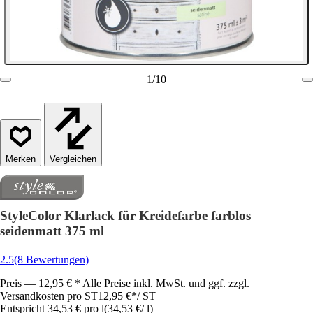
1
/
10
Vergleichen
StyleColor Klarlack für Kreidefarbe farblos
seidenmatt 375 ml
2.5
(8 Bewertungen)
Preis — 12,95 € * Alle Preise inkl. MwSt. und ggf. zzgl.
Versandkosten pro ST
12,95 €
*
/
ST
Entspricht 34,53 € pro l
(
34,53 €
/
l
)