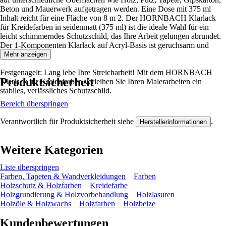
Beton und Mauerwerk aufgetragen werden. Eine Dose mit 375 ml
Inhalt reicht für eine Fläche von 8 m 2. Der HORNBACH Klarlack
für Kreidefarben in seidenmatt (375 ml) ist die ideale Wahl für ein
leicht schimmerndes Schutzschild, das Ihre Arbeit gelungen abrundet.
Der 1-Komponenten Klarlack auf Acryl-Basis ist geruchsarm und
abriebfest.
Mehr anzeigen
Festgenagelt: Lang lebe Ihre Streicharbeit! Mit dem HORNBACH
Produktsicherheit
Klarlack für Kreidefarben verleihen Sie Ihren Malerarbeiten ein
stabiles, verlässliches Schutzschild.
Bereich überspringen
Verantwortlich für Produktsicherheit siehe
.
Herstellerinformationen
Weitere Kategorien
Liste überspringen
Farben, Tapeten & Wandverkleidungen
Farben
Holzschutz & Holzfarben
Kreidefarbe
Holzgrundierung & Holzvorbehandlung
Holzlasuren
Holzöle & Holzwachs
Holzfarben
Holzbeize
Kundenbewertungen