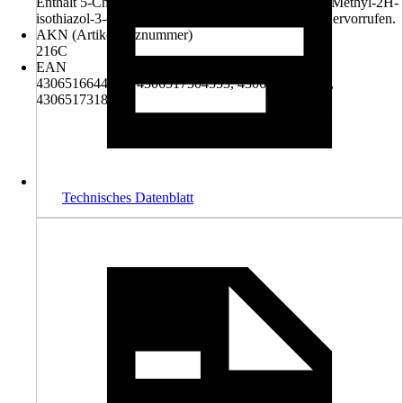
Enthält 5-Chlor-2-methyl-2H-isothiazol-3-on und 2-Methyl-2H-
isothiazol-3-on (3:1). Kann allergische Reaktionen hervorrufen.
AKN (Artikelkurznummer)
216C
EAN
4306516644384, 4306517304553, 4306517311728,
4306517318598
Technisches Datenblatt