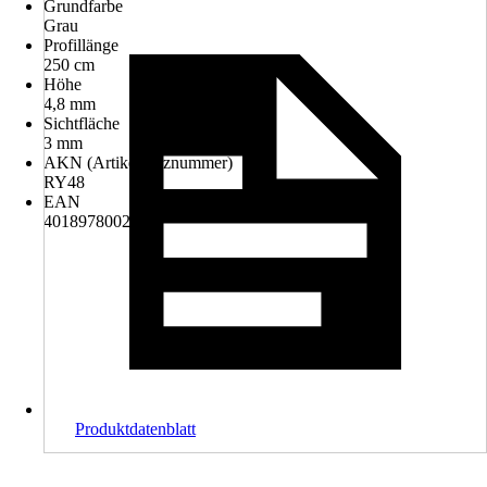
Grundfarbe
Grau
Profillänge
250 cm
Höhe
4,8 mm
Sichtfläche
3 mm
AKN (Artikelkurznummer)
RY48
EAN
4018978002663
Produktdatenblatt