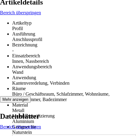
Artikeldetails
Bereich überspringen
Artikeltyp
Profil
Ausführung
Anschlussprofil
Bezeichnung
-
Einsatzbereich
Innen, Nassbereich
Anwendungsbereich
Wand
Anwendung
Kantenveredelung, Verbinden
Räume
Büro / Geschäftsraum, Schlafzimmer, Wohnräume,
Arbeitszimmer, Badezimmer
Mehr anzeigen
Material
Metall
Datenblätter
Materialspezifizierung
Aluminium
Bereich überspringen
Geeignet für
Naturstein