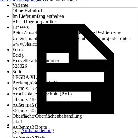
Variante
Ohne Hahnloch
Im Lieferumfang enthalten
Ab + Überlaufgarnitur
Hinweis
Beim Ausschnitt ist immer dessen korrekte Position zum
Unterschrank zu beachten. Siehe Einbauanleitung oder unter
www.blanco.com
Form
Eckig
Herstellerartikelnummer
523326
Serie
LEGRA XL 6 S
Beckengröße (HxBxT)
19 cm x 45 cm x 43 cm
Arbeitsplattenausschnitt (BxT)
84 cm x 48 cm
Außenmaß (BxT)
86 cm x 50 cm
Oberfläche/Oberflächenbehandlung
Glatt
Außenmaß Breite
Aufbauanleitung
86 cm