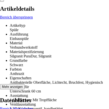
Artikeldetails
Bereich überspringen
Artikeltyp
Spüle
Ausführung
Einbauspüle
Material
Verbundwerkstoff
Materialspezifizierung
Silgranit PuraDur, Silgranit
Grundfarbe
Schwarz
Farbton
Anthrazit
Eigenschaften
Antibakterielle Oberfläche, Lichtecht, Bruchfest, Hygienisch
Geeignet für
Mehr anzeigen
Unterschrank 60 cm
Ausstattung
Datenblätter
1 Spülbecken, Mit Tropffläche
Ventilausstattung
Bereich überspringen
1 ½" Körbchenventil, handbetätigt