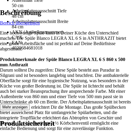
Außenmaß Tiefe
50 cm
Arbeitsplattenausschnitt Tiefe
Beschreibung
48 cm
Arbeitsplattenausschnitt Breite
Bereich überspringen
84 cm
AKN (Artikelkurznummer)
Eine hochwertige Spüle kann in Deiner Küche den Unterschied
CJ1X
machen. Die Spüle Blanco LEGRA XL 6 S in ANTHRAZIT bietet
EAN
eine große Arbeitsfläche und ist perfekt auf Deine Bedürfnisse
4020684681018
abgestimmt.
Produktmerkmale der Spüle Blanco LEGRA XL 6 S 860 x 500
mm Anthrazit
Darum solltest Du zugreifen: Diese Spüle besteht aus Puradur in
Silgrani und ist besonders langlebig und bruchfest. Die antibakterielle
Oberfläche sorgt für eine hygienische Nutzung, was besonders in der
Küche von großer Bedeutung ist. Die Spüle ist lichtecht und behält
auch bei starker Beanspruchung ihre ansprechende Farbe. Mit einer
Außenbreite von 860 mm und einer Tiefe von 500 mm passt sie in
Unterschränke ab 60 cm Breite. Der Arbeitsplattenausschnitt ist bereits
vorgegeben und erleichtert Dir die Montage. Das große Spülbecken
Mehr anzeigen
bietet ausreichend Platz für umfangreiche Spülarbeiten, und die
integrierte Tropffläche erleichtert das Abtropfen von Geschirr und
Produktsicherheit
Besteck. Das handbetätigte 1 ½ Körbchenventil ermöglicht eine
einfache Bedienung und sorgt für eine zuverlässige Funktion.