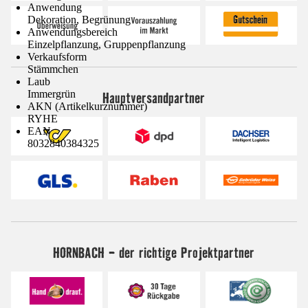
Anwendung
Dekoration, Begrünung
Anwendungsbereich
Einzelpflanzung, Gruppenpflanzung
Verkaufsform
Stämmchen
Laub
Immergrün
Hauptversandpartner
AKN (Artikelkurznummer)
RYHE
EAN
8032840384325
HORNBACH - der richtige Projektpartner