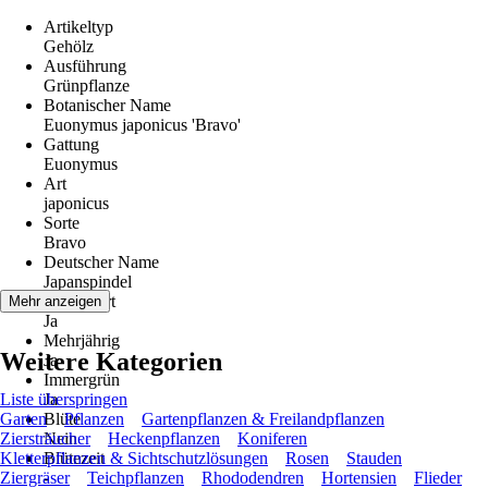
Artikeltyp
Gehölz
Ausführung
Grünpflanze
Botanischer Name
Euonymus japonicus 'Bravo'
Gattung
Euonymus
Art
japonicus
Sorte
Bravo
Deutscher Name
Japanspindel
Winterhart
Mehr anzeigen
Ja
Mehrjährig
Weitere Kategorien
Ja
Immergrün
Liste überspringen
Ja
Garten
Blüte
Pflanzen
Gartenpflanzen & Freilandpflanzen
Ziersträucher
Nein
Heckenpflanzen
Koniferen
Kletterpflanzen & Sichtschutzlösungen
Blütezeit
Rosen
Stauden
Ziergräser
-
Teichpflanzen
Rhododendren
Hortensien
Flieder