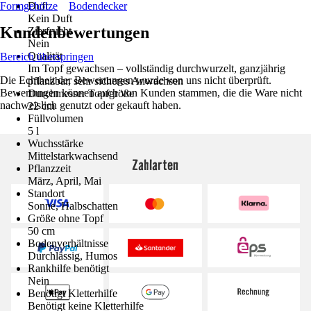
Formgehölze
Duft
Bodendecker
Kein Duft
Kundenbewertungen
Zierfrucht
Nein
Qualität
Bereich überspringen
Im Topf gewachsen – vollständig durchwurzelt, ganzjährig
Die Echtheit der Bewertungen wurde von uns nicht überprüft.
pflanzbar, sehr sicheres Anwachsen
Bewertungen können auch von Kunden stammen, die die Ware nicht
Durchmesser Topfgröße
nachweislich genutzt oder gekauft haben.
22 cm
Füllvolumen
5 l
Wuchsstärke
Mittelstarkwachsend
Zahlarten
Pflanzzeit
März, April, Mai
Standort
Sonne, Halbschatten
Größe ohne Topf
50 cm
Bodenverhältnisse
Durchlässig, Humos
Rankhilfe benötigt
Nein
Benötigt Kletterhilfe
Benötigt keine Kletterhilfe