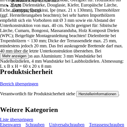
Schrauben A2 4,5x28 mm
max. 25mm Dielenstärke, Douglasie, Kiefer, Europäische Lärche,
EAN
Eiche, Garappa, Bangkirai, Ipe (max. 21 x 130mm), Thermohölzer
4003530252433
(ggf. Herstellerangaben beachten); bei sehr harten Importhölzern
empfiehlt sich ein Vorbohren mit Ø 3 mm sowie ein Abstand der
Unterkonstruktion von max. 40 cm. Nicht geeignet für: Sibirische
Lärche, Cumaru, Bongossi, Massaranduba, Holz Komposit Dielen
(WPC); Beigefügte Montageanleitung beachten! Dielenbreite bei
Tropenhölzern < 130 mm; Dicke der Terrassendiele max. 25 mm,
mindestens jedoch 20 mm. Das frei auskragende Brettende darf max.
40 mm über die letzte Unterkonstruktion überstehen. Bei
Unterkonstruktion aus Aluminium: 3 mm Wandstärke bei
Mehr anzeigen
Nadelholzdielen, 4 mm Wandstärke bei Laubholzdielen. Abmessung:
L x B x H = 60 x 20 x 8 mm
Produktsicherheit
Bereich überspringen
Verantwortlich für Produktsicherheit siehe
.
Herstellerinformationen
Weitere Kategorien
Liste überspringen
Eisenwaren
Schrauben
Universalschrauben
Terrassenschrauben