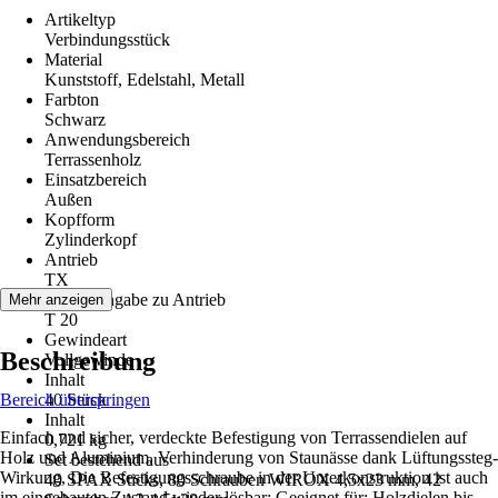
Artikeltyp
Verbindungsstück
Material
Kunststoff, Edelstahl, Metall
Farbton
Schwarz
Anwendungsbereich
Terrassenholz
Einsatzbereich
Außen
Kopfform
Zylinderkopf
Antrieb
TX
Größenangabe zu Antrieb
Mehr anzeigen
T 20
Gewindeart
Beschreibung
Vollgewinde
Inhalt
Bereich überspringen
40 Stück
Inhalt
Einfach und sicher, verdeckte Befestigung von Terrassendielen auf
0,721 kg
Holz und Aluminium, Verhinderung von Staunässe dank Lüftungssteg-
Set bestehend aus
Wirkung, Die Befestigungsschraube in der Unterkonstruktion ist auch
40 SPAX Sticks, 80 Schrauben WIROX 4,5x23 mm, 42
im eingebauten Zustand wieder lösbar; Geeignet für: Holzdielen bis