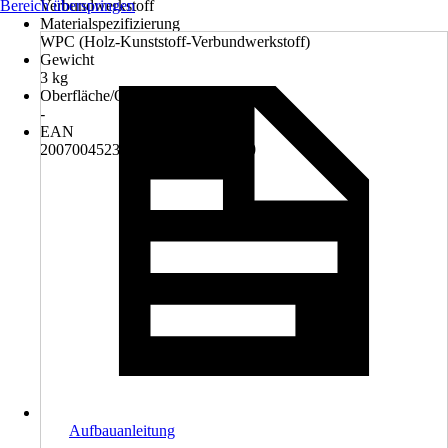
Bereich überspringen
Verbundwerkstoff
Materialspezifizierung
WPC (Holz-Kunststoff-Verbundwerkstoff)
Gewicht
3 kg
Oberfläche/Oberflächenbehandlung
-
EAN
2007004523335, 4250260940790
Aufbauanleitung