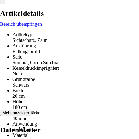
Artikeldetails
Bereich überspringen
Artikeltyp
Sichtschutz, Zaun
Ausführung
Füllungsprofil
Serie
Sombra, GroJa Sombra
Kesseldruckimprägniert
Nein
Grundfarbe
Schwarz
Breite
20 cm
Höhe
180 cm
Rahmenstärke
Mehr anzeigen
40 mm
Anwendung
Datenblätter
Sichtschutz
Material