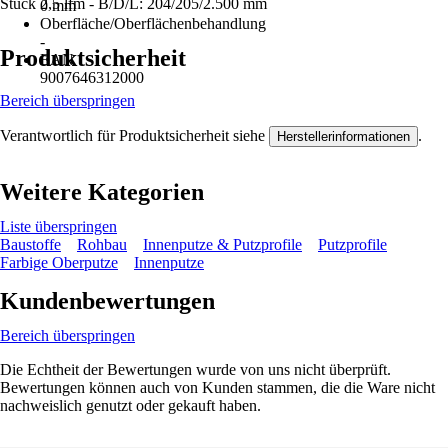
Stück 2,5 lfm - B/D/L: 204/205/2.500 mm
0 mm
Oberfläche/Oberflächenbehandlung
-
Produktsicherheit
EAN
9007646312000
Bereich überspringen
Verantwortlich für Produktsicherheit siehe
.
Herstellerinformationen
Weitere Kategorien
Liste überspringen
Baustoffe
Rohbau
Innenputze & Putzprofile
Putzprofile
Farbige Oberputze
Innenputze
Kundenbewertungen
Bereich überspringen
Die Echtheit der Bewertungen wurde von uns nicht überprüft.
Bewertungen können auch von Kunden stammen, die die Ware nicht
nachweislich genutzt oder gekauft haben.