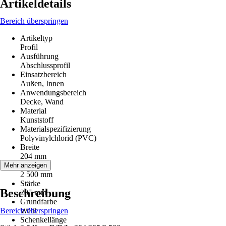
Artikeldetails
Bereich überspringen
Artikeltyp
Profil
Ausführung
Abschlussprofil
Einsatzbereich
Außen, Innen
Anwendungsbereich
Decke, Wand
Material
Kunststoff
Materialspezifizierung
Polyvinylchlorid (PVC)
Breite
204 mm
Länge
Mehr anzeigen
2 500 mm
Stärke
Beschreibung
205 mm
Grundfarbe
Bereich überspringen
Weiß
Schenkellänge