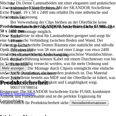
Möchtest Du Deine Laminatböden mit einer eleganten und praktischen
Ja
Lösung abrunden? Kein Problem. Mit der SKANDOR Sockelleiste
Maximaler Kabeldurchmesser
Eiche FU60L 19 x 58 x 2400 mm erhältst Du eine ästhetische und
7 mm
funktionale Ergänzung.
Hinweis
Bei Verwendung der Clips bleiben an der Oberfläche keine
Produktmerkmale der SKANDOR Sockelleiste Eiche FU60L 19 x
Schrauben- oder Nagelköpfe sichtbar, eine mehrfache Montage
58 x 2400 mm
und Demontage möglich.
Diese Sockelleiste ist ideal für Laminatböden geeignet und sorgt für
Stärke
eine harmonische Verbindung zwischen Boden und Wand. Der
19 mm
Farbton in Eiche verleiht Deinen Räumen eine natürliche und stilvolle
Eigenschaft
Optik. Mit einer Höhe von 58 mm und einer Länge von etwa 2400
Emissionsarm
mm bietet sie ausreichend Abdeckung für unschöne Wandabschlüsse.
Oberfläche/Oberflächenbehandlung
Dank der Kabelführung können Kabel mit einem Durchmesser von bis
Foliert
zu 7 mm unauffällig versteckt werden, was für mehr Ordnung und
Farbe Holz
Sicherheit sorgt. Die Montage durch Clipsen ermöglicht eine einfache
Mehr anzeigen
Eiche
und schnelle Installation, die besonders praktisch ist. Das Material
AKN (Artikelkurznummer)
dieser Sockelleiste besteht aus MDF und die Oberfläche ist foliert, was
21RN
Produktsicherheit
für eine hohe Widerstandsfähigkeit und Langlebigkeit sorgt.
EAN
9003719798054
Festgezurrt: Die SKANDOR Sockelleiste Eiche FU60L kombiniert
Bereich überspringen
Ästhetik und Funktionalität und ist die perfekte Ergänzung für
Laminatböden.
Verantwortlich für Produktsicherheit siehe
.
Herstellerinformationen