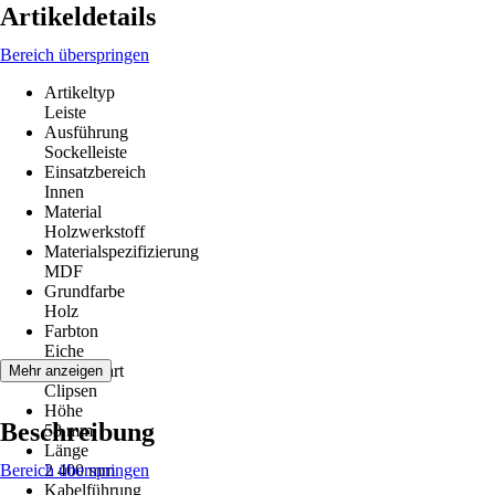
Artikeldetails
Bereich überspringen
Artikeltyp
Leiste
Ausführung
Sockelleiste
Einsatzbereich
Innen
Material
Holzwerkstoff
Materialspezifizierung
MDF
Grundfarbe
Holz
Farbton
Eiche
Montageart
Mehr anzeigen
Clipsen
Höhe
Beschreibung
58 mm
Länge
Bereich überspringen
2 400 mm
Kabelführung