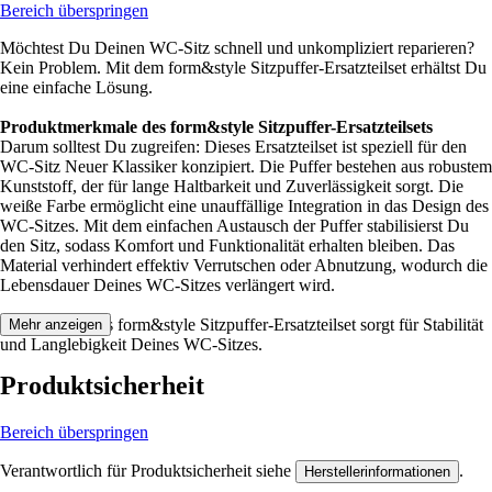
Bereich überspringen
Möchtest Du Deinen WC-Sitz schnell und unkompliziert reparieren?
Kein Problem. Mit dem form&style Sitzpuffer-Ersatzteilset erhältst Du
eine einfache Lösung.
Produktmerkmale des form&style Sitzpuffer-Ersatzteilsets
Darum solltest Du zugreifen: Dieses Ersatzteilset ist speziell für den
WC-Sitz Neuer Klassiker konzipiert. Die Puffer bestehen aus robustem
Kunststoff, der für lange Haltbarkeit und Zuverlässigkeit sorgt. Die
weiße Farbe ermöglicht eine unauffällige Integration in das Design des
WC-Sitzes. Mit dem einfachen Austausch der Puffer stabilisierst Du
den Sitz, sodass Komfort und Funktionalität erhalten bleiben. Das
Material verhindert effektiv Verrutschen oder Abnutzung, wodurch die
Lebensdauer Deines WC-Sitzes verlängert wird.
Festgezurrt: Das form&style Sitzpuffer-Ersatzteilset sorgt für Stabilität
Mehr anzeigen
und Langlebigkeit Deines WC-Sitzes.
Produktsicherheit
Bereich überspringen
Verantwortlich für Produktsicherheit siehe
.
Herstellerinformationen