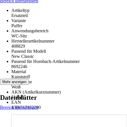
Bereich überspringen
Artikeltyp
Ersatzteil
Variante
Puffer
Anwendungsbereich
WC-Sitz
Herstellerartikelnummer
408829
Passend für Modell
New Classic
Passend für Hornbach-Artikelnummer
8692246
Material
Kunststoff
Grundfarbe
Mehr anzeigen
Weiß
AKN (Artikelkurznummer)
Datenblätter
5UGD
EAN
Bereich überspringen
4306517162290