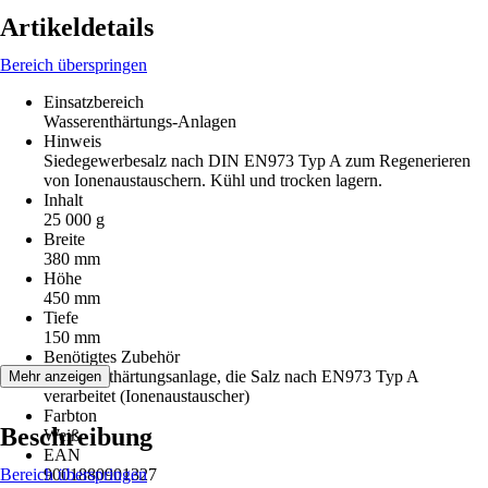
Artikeldetails
Bereich überspringen
Einsatzbereich
Wasserenthärtungs-Anlagen
Hinweis
Siedegewerbesalz nach DIN EN973 Typ A zum Regenerieren
von Ionenaustauschern. Kühl und trocken lagern.
Inhalt
25 000 g
Breite
380 mm
Höhe
450 mm
Tiefe
150 mm
Benötigtes Zubehör
Wasserenthärtungsanlage, die Salz nach EN973 Typ A
Mehr anzeigen
verarbeitet (Ionenaustauscher)
Farbton
Beschreibung
Weiß
EAN
Bereich überspringen
9001880901327