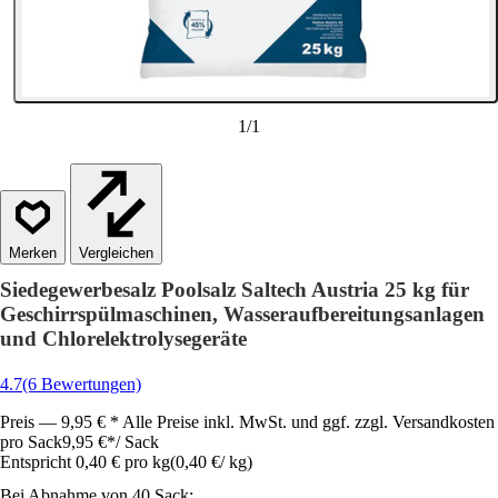
1
/
1
Vergleichen
Siedegewerbesalz Poolsalz Saltech Austria 25 kg für
Geschirrspülmaschinen, Wasseraufbereitungsanlagen
und Chlorelektrolysegeräte
4.7
(6 Bewertungen)
Preis — 9,95 € * Alle Preise inkl. MwSt. und ggf. zzgl. Versandkosten
pro Sack
9,95 €
*
/
Sack
Entspricht 0,40 € pro kg
(
0,40 €
/
kg
)
Bei Abnahme von 40 Sack: