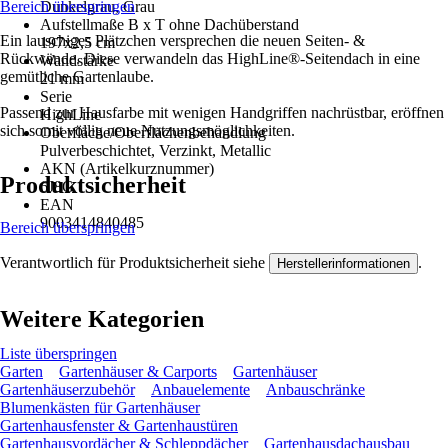
Bereich überspringen
Dunkelgrau, Grau
Aufstellmaße B x T ohne Dachüberstand
Ein lauschiges Plätzchen versprechen die neuen Seiten- &
197x2,5 cm
Rückwände. Diese verwandeln das HighLine®-Seitendach in eine
Wandstärke
gemütliche Gartenlaube.
21 mm
Serie
Passend zur Hausfarbe mit wenigen Handgriffen nachrüstbar, eröffnen
HighLine
sich somit völlig neue Nutzungsmöglichkeiten.
Oberfläche/Oberflächenbehandlung
Pulverbeschichtet, Verzinkt, Metallic
AKN (Artikelkurznummer)
Produktsicherheit
6J8G
EAN
9003414840485
Bereich überspringen
Verantwortlich für Produktsicherheit siehe
.
Herstellerinformationen
Weitere Kategorien
Liste überspringen
Garten
Gartenhäuser & Carports
Gartenhäuser
Gartenhäuserzubehör
Anbauelemente
Anbauschränke
Blumenkästen für Gartenhäuser
Gartenhausfenster & Gartenhaustüren
Gartenhausvordächer & Schleppdächer
Gartenhausdachausbau