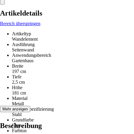
Artikeldetails
Bereich überspringen
Artikeltyp
Wandelement
Ausführung
Seitenwand
Anwendungsbereich
Gartenhaus
Breite
197 cm
Tiefe
2,5 cm
Höhe
181 cm
Material
Metall
Materialspezifizierung
Mehr anzeigen
Stahl
Grundfarbe
Beschreibung
Grau
Farbton