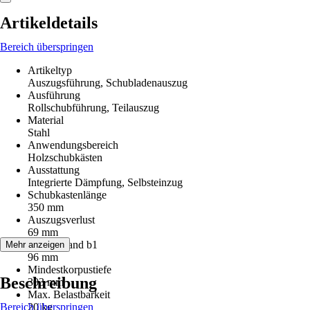
Artikeldetails
Bereich überspringen
Artikeltyp
Auszugsführung, Schubladenauszug
Ausführung
Rollschubführung, Teilauszug
Material
Stahl
Anwendungsbereich
Holzschubkästen
Ausstattung
Integrierte Dämpfung, Selbsteinzug
Schubkastenlänge
350 mm
Auszugsverlust
69 mm
Lochabstand b1
Mehr anzeigen
96 mm
Mindestkorpustiefe
Beschreibung
303 mm
Max. Belastbarkeit
Bereich überspringen
20 kg