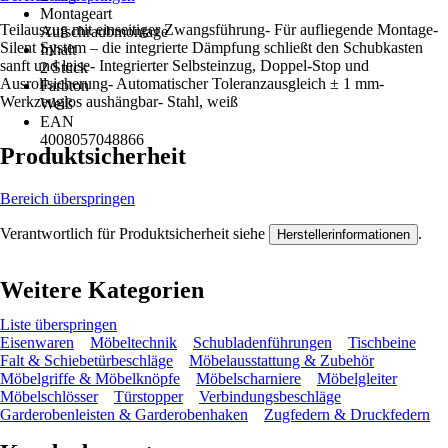
Montageart
Teilauszug mit einseitiger Zwangsführung- Für aufliegende Montage-
Aufschraubmontage
Silent System – die integrierte Dämpfung schließt den Schubkasten
Inhalt
sanft und leise- Integrierter Selbsteinzug, Doppel-Stop und
2 Stück
Ausrollsicherung- Automatischer Toleranzausgleich ± 1 mm-
Farbton
Werkzeuglos aushängbar- Stahl, weiß
Weiß
EAN
4008057048866
Produktsicherheit
Bereich überspringen
Verantwortlich für Produktsicherheit siehe
.
Herstellerinformationen
Weitere Kategorien
Liste überspringen
Eisenwaren
Möbeltechnik
Schubladenführungen
Tischbeine
Falt & Schiebetürbeschläge
Möbelausstattung & Zubehör
Möbelgriffe & Möbelknöpfe
Möbelscharniere
Möbelgleiter
Möbelschlösser
Türstopper
Verbindungsbeschläge
Garderobenleisten & Garderobenhaken
Zugfedern & Druckfedern