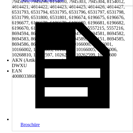
7945295, 7945296, 8154010, 7945303, 7945304, 8154012,
4614421, 4614422, 4614423, 4614425, 4614426, 4614427,
6531793, 6531794, 6531795, 6531796, 6531797, 6531798,
6531799, 6531800, 6531801, 6196674, 6196675, 6196676,
6196677, 6196678, 6196679, 6196680, 6196681, 6196682,
6196670, 6196671, 6196672, 5557211, 5557215, 5557216,
8694594, 8694595, 8692152, 8694579, 8694581, 8694582,
8694583, 8694584, 8694588, 8694589, 8692151, 8694585,
8694586, 8694587, 10165999, 10166000, 10166001,
10166002, 10166003, 10166004, 10166005, 10166006,
10268810, 10262597, 10262598, 10262599, 10262600
AKN (Artikelkurznummer)
DWXU
EAN
4008033868907
Broschüre