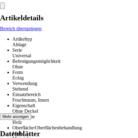
Artikeldetails
Bereich überspringen
Artikeltyp
Ablage
Serie
Universal
Befestigungsmöglichkeit
Ohne
Form
Eckig
Verwendung
Stehend
Einsatzbereich
Feuchtraum, Innen
Eigenschaft
Ohne Deckel
Grundfarbe
Mehr anzeigen
Holz
Oberfläche/Oberflächenbehandlung
Datenblätter
Matt