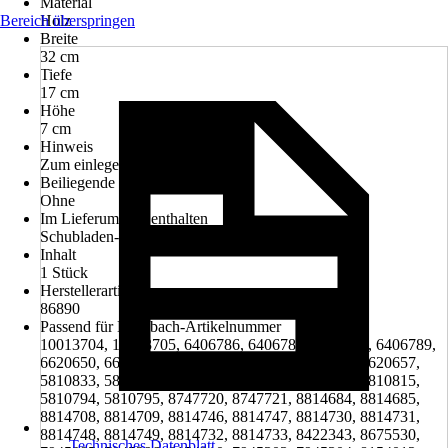
Material
Bereich überspringen
Holz
Breite
32 cm
Tiefe
17 cm
Höhe
7 cm
Hinweis
Zum einlegen in Schubladen
Beiliegende Befestigung
Ohne
Im Lieferumfang enthalten
Schubladen-Box Buche
Inhalt
1 Stück
Herstellerartikelnummer
86890
Passend für Hornbach-Artikelnummer
10013704, 10013705, 6406786, 6406787, 6406788, 6406789,
6620650, 6620651, 6620652, 6620655, 6620656, 6620657,
5810833, 5810834, 5810851, 5810852, 5810814, 5810815,
5810794, 5810795, 8747720, 8747721, 8814684, 8814685,
8814708, 8814709, 8814746, 8814747, 8814730, 8814731,
8814748, 8814749, 8814732, 8814733, 8422343, 8675530,
Technisches Datenblatt