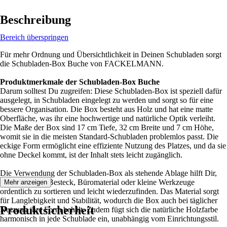
Beschreibung
Bereich überspringen
Für mehr Ordnung und Übersichtlichkeit in Deinen Schubladen sorgt
die Schubladen-Box Buche von FACKELMANN.
Produktmerkmale der Schubladen-Box Buche
Darum solltest Du zugreifen: Diese Schubladen-Box ist speziell dafür
ausgelegt, in Schubladen eingelegt zu werden und sorgt so für eine
bessere Organisation. Die Box besteht aus Holz und hat eine matte
Oberfläche, was ihr eine hochwertige und natürliche Optik verleiht.
Die Maße der Box sind 17 cm Tiefe, 32 cm Breite und 7 cm Höhe,
womit sie in die meisten Standard-Schubladen problemlos passt. Die
eckige Form ermöglicht eine effiziente Nutzung des Platzes, und da sie
ohne Deckel kommt, ist der Inhalt stets leicht zugänglich.
Die Verwendung der Schubladen-Box als stehende Ablage hilft Dir,
Utensilien wie Besteck, Büromaterial oder kleine Werkzeuge
Mehr anzeigen
ordentlich zu sortieren und leicht wiederzufinden. Das Material sorgt
für Langlebigkeit und Stabilität, wodurch die Box auch bei täglicher
Produktsicherheit
Nutzung ihre Form behält. Zudem fügt sich die natürliche Holzfarbe
harmonisch in jede Schublade ein, unabhängig vom Einrichtungsstil.