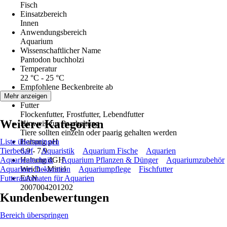
Fisch
Einsatzbereich
Innen
Anwendungsbereich
Aquarium
Wissenschaftlicher Name
Pantodon buchholzi
Temperatur
22 °C - 25 °C
Empfohlene Beckenbreite ab
40 cm
Mehr anzeigen
Futter
Flockenfutter, Frostfutter, Lebendfutter
Weitere Kategorien
Hinweis zur Paarhaltung
Tiere sollten einzeln oder paarig gehalten werden
Liste überspringen
Haltung pH
Tierbedarf
6,9 - 7,9
Aquaristik
Aquarium Fische
Aquarien
Aquarientechnik
Haltung dGH
Aquarium Pflanzen & Dünger
Aquariumzubehör
Aquarium Dekoration
Weich - Mittel
Aquariumpflege
Fischfutter
Futterautomaten für Aquarien
EAN
2007004201202
Kundenbewertungen
Bereich überspringen