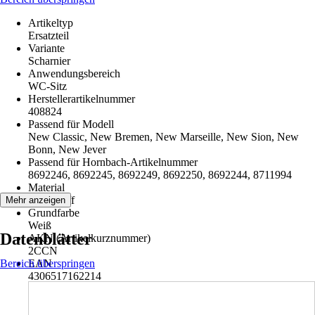
Artikeltyp
Ersatzteil
Variante
Scharnier
Anwendungsbereich
WC-Sitz
Herstellerartikelnummer
408824
Passend für Modell
New Classic, New Bremen, New Marseille, New Sion, New
Bonn, New Jever
Passend für Hornbach-Artikelnummer
8692246, 8692245, 8692249, 8692250, 8692244, 8711994
Material
Kunststoff
Mehr anzeigen
Grundfarbe
Weiß
Datenblätter
AKN (Artikelkurznummer)
2CCN
Bereich überspringen
EAN
4306517162214