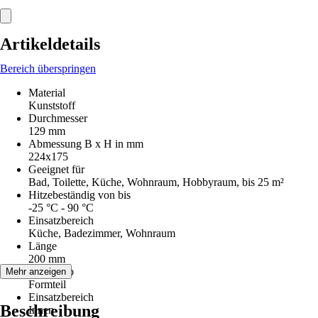
Artikeldetails
Bereich überspringen
Material
Kunststoff
Durchmesser
129 mm
Abmessung B x H in mm
224x175
Geeignet für
Bad, Toilette, Küche, Wohnraum, Hobbyraum, bis 25 m²
Hitzebeständig von bis
-25 °C - 90 °C
Einsatzbereich
Küche, Badezimmer, Wohnraum
Länge
200 mm
Artikeltyp
Mehr anzeigen
Formteil
Einsatzbereich
Beschreibung
Innen