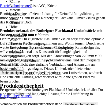
Räume
Bereich überspringen
Badezimmer, Gäste-WC, Küche
Material
Benötigst Du eine effiziente Lösung für Deine Lüftungsführung im
Kunststoff
Innenbereich? Dann ist das Rotheigner Flachkanal Umlenkstück genau
Breite
das Richtige für Dich.
90 mm
Höhe
Produktmerkmale des Rotheigner Flachkanal Umlenkstücks mit
175 mm
Stutzen weiß 220 mm x 90 mm
Grundfarbe
Darum solltest Du zugreifen: Das Umlenkstück sorgt für eine optimale
Weiß
Luftführung in Küchen, Badezimmern und Wohnräumen. Durch seine
Hinweis zur Entsorgung
weiße Farbgebung fügt es sich unauffällig in jedes Raumdesign ein,
Bitte beachte die Hinweise zur Entsorgung
während das Material aus Kunststoff für Langlebigkeit und
Farbton
Widerstandsfähigkeit sorgt. Mit den Abmessungen von 220 mm x 90
Weiß
mm eignet es sich perfekt für Flachkanalsysteme, und der integrierte
AKN (Artikelkurznummer)
Stutzen ermöglicht eine einfache Verbindung und Anpassung an
E5ER
bestehende Lüftungsanlagen. Dieses Umlenkstück bietet eine
EAN
platzsparende Lösung für die Umlenkung von Luftströmen, wodurch
Mehr anzeigen
4046293150400, 4306517134433
eine effiziente Lüftung gewährleistet wird, ohne großen Platz zu
beanspruchen.
Produktsicherheit
Festgezurrt: Mit dem Rotheigner Flachkanal Umlenkstück erhältst Du
eine unauffällige und langlebige Lösung für die Luftführung in
Bereich überspringen
Innenräumen.
Verantwortlich für Produktsicherheit siehe
.
Herstellerinformationen