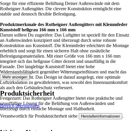
Sorge für eine effiziente Belüftung Deiner Außenwände mit dem
Rotheigner Außengitter. Die clevere Konstruktion ermöglicht eine
stabile und dennoch flexible Befestigung.
Produktmerkmale des Rotheigner Außengitters mit Klemmfeder
Kunststoff hellgrau 166 mm x 166 mm
Darum solltest Du zugreifen: Das Luftgitter ist speziell für den Einsatz
an Außenwänden konzipiert und überzeugt durch seine robuste
Konstruktion aus Kunststoff. Die Klemmfeder erleichtert die Montage
erheblich und sorgt für einen sicheren Halt ohne zusätzliche
Befestigungsmaterialien. Mit einer Größe von 166 mm x 166 mm
integriert sich das hellgraue Gitter dezent und unauffällig in die
Fassade. Der langlebige Kunststoff bietet eine hohe
Widerstandsfähigkeit gegenüber Witterungseinflüssen und macht das
Gitter pflegeleicht. Das Design ist darauf ausgelegt, eine optimale
Mehr anzeigen
Luftzirkulation zu gewährleisten, was sowohl den Innenraumkomfort
als auch den Gebäudeschutz verbessert.
Produktsicherheit
Festgezurrt: Das Rotheigner Außengitter bietet eine praktische und
unauffällige Lösung für die Belüftung von Außenwänden und
Bereich überspringen
überzeugt durch einfache Montage und Haltbarkeit.
Verantwortlich für Produktsicherheit siehe
.
Herstellerinformationen