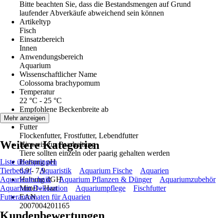
Bitte beachten Sie, dass die Bestandsmengen auf Grund
laufender Abverkäufe abweichend sein können
Artikeltyp
Fisch
Einsatzbereich
Innen
Anwendungsbereich
Aquarium
Wissenschaftlicher Name
Colossoma brachypomum
Temperatur
22 °C - 25 °C
Empfohlene Beckenbreite ab
60 cm
Mehr anzeigen
Futter
Flockenfutter, Frostfutter, Lebendfutter
Weitere Kategorien
Hinweis zur Paarhaltung
Tiere sollten einzeln oder paarig gehalten werden
Liste überspringen
Haltung pH
Tierbedarf
6,9 - 7,9
Aquaristik
Aquarium Fische
Aquarien
Aquarientechnik
Haltung dGH
Aquarium Pflanzen & Dünger
Aquariumzubehör
Aquarium Dekoration
Mittel - Hart
Aquariumpflege
Fischfutter
Futterautomaten für Aquarien
EAN
2007004201165
Kundenbewertungen