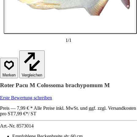
1
/
1
Vergleichen
Roter Pacu M Colossoma brachypomum M
Erste Bewertung schreiben
Preis — 7,99 € * Alle Preise inkl. MwSt. und ggf. zzgl. Versandkosten
pro ST
7,99 €
*
/
ST
Art.-Nr.
8573014
Empfohlene Beckenbreite ab
:
60 cm