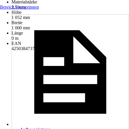
Materialstärke
Bereich überspringen
2,5 mm
Höhe
1 052 mm
Breite
1 000 mm
Länge
0 m
EAN
4250384737399