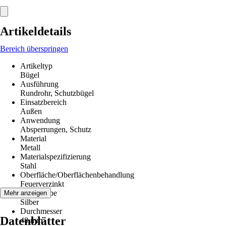
Artikeldetails
Bereich überspringen
Artikeltyp
Bügel
Ausführung
Rundrohr, Schutzbügel
Einsatzbereich
Außen
Anwendung
Absperrungen, Schutz
Material
Metall
Materialspezifizierung
Stahl
Oberfläche/Oberflächenbehandlung
Feuerverzinkt
Grundfarbe
Mehr anzeigen
Silber
Durchmesser
Datenblätter
48 mm