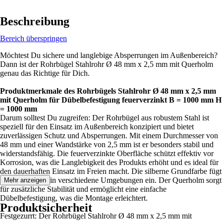
Beschreibung
Bereich überspringen
Möchtest Du sichere und langlebige Absperrungen im Außenbereich?
Dann ist der Rohrbügel Stahlrohr Ø 48 mm x 2,5 mm mit Querholm
genau das Richtige für Dich.
Produktmerkmale des Rohrbügels Stahlrohr Ø 48 mm x 2,5 mm
mit Querholm für Dübelbefestigung feuerverzinkt B = 1000 mm H
= 1000 mm
Darum solltest Du zugreifen: Der Rohrbügel aus robustem Stahl ist
speziell für den Einsatz im Außenbereich konzipiert und bietet
zuverlässigen Schutz und Absperrungen. Mit einem Durchmesser von
48 mm und einer Wandstärke von 2,5 mm ist er besonders stabil und
widerstandsfähig. Die feuerverzinkte Oberfläche schützt effektiv vor
Korrosion, was die Langlebigkeit des Produkts erhöht und es ideal für
den dauerhaften Einsatz im Freien macht. Die silberne Grundfarbe fügt
sich unauffällig in verschiedene Umgebungen ein. Der Querholm sorgt
Mehr anzeigen
für zusätzliche Stabilität und ermöglicht eine einfache
Dübelbefestigung, was die Montage erleichtert.
Produktsicherheit
Festgezurrt: Der Rohrbügel Stahlrohr Ø 48 mm x 2,5 mm mit