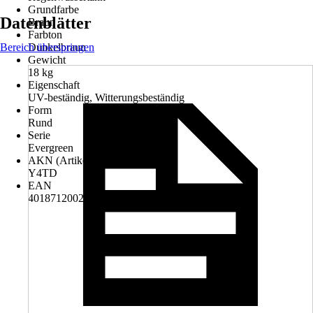
Grundfarbe
Datenblätter
Braun
Farbton
Bereich überspringen
Dunkelbraun
Gewicht
18 kg
Eigenschaft
UV-beständig, Witterungsbeständig
Form
Rund
Serie
Evergreen
AKN (Artikelkurznummer)
Y4TD
EAN
4018712002522, 4034193022330, 5905197571713