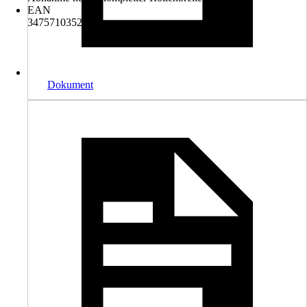
EAN
3475710352928
Dokument