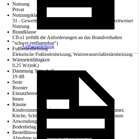
Nutzung
Privat
Nutzungsklasse
31 - Gewerbliche/Objektbereiche mit geringer oder zeitweiser
Nutzung
Brandklasse
Cfl-s1 (erfüllt die Anforderungen an das Brandverhalten
"schwer entflammbar")
Aufbauanleitung
Fußbodenheizung
Elektrische Fußbodenheizung, Warmwasserfußbodenheizung
Wärmeleitfähigkeit
0,25 W/(mK)
Dämmung Trittschall
19 dB
Serie
Booster
Einsatzbereich
Innen
Räume
Kinderzimmer, Wohnzimmer, Arbeitszimmer, Esszimmer,
Küche, Schlafzimmer, Flur / Diele, Hauswirtschaftsraum
Anwendung
Bodenbelag
Bestellhinweis
Abnahme nur in kompletter Rollenbreite möglich!