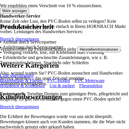
Wir empfehlen einen Verschnitt von 10 % einzurechnen.
Mehr anzeigen
Handwerker-Service
Keine Zeit oder Lust, den PVC-Boden selbst zu verlegen? Kein
Produktsicherheit
Problem: Kommen Sie hierfür einfach in Ihrem HORNBACH Markt
vorbei. Leistungen des Handwerker-Services:
Bereich überspringen
• Aufmaß durch Servicepartner
• Anlieferung durch Servicepartner
Verantwortlich für Produktsicherheit siehe
.
Herstellerinformationen
• Verlegung verklebt, lose, mit Klebeband oder Fixierung
• Erforderliche und gewünschte Zusatzleistungen, wie z. B.
Treppenstufen belegen, Spachteln oder Schleifen
Weitere Kategorien
Also, worauf warten Sie? PVC-Boden aussuchen und Handwerker-
Liste überspringen
Service bestellen – das spart Zeit und unnötige
Bodenbeläge & Fliesen
PVC-Boden
PVC Meterware
Transportschwierigkeiten.
Holzdekor & Korkdekor
Uni & meliert
Fliesendekor
Festgenagelt:
Trendige Designs zum günstigen Preis, pflegeleicht und
Kundenbewertungen
langlebig: Es gibt fast nichts, das gegen einen PVC-Boden spricht!
Bereich überspringen
Die Echtheit der Bewertungen wurde von uns nicht überprüft.
Bewertungen können auch von Kunden stammen, die die Ware nicht
nachweislich genutzt oder gekauft haben.