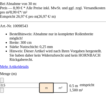
Bei Abnahme von 30 m:
Preis — 8,99 € * Alle Preise inkl. MwSt. und ggf. zzgl. Versandkosten
pro m²
8,99 €
*
/
m²
Entspricht 26,97 € pro m
(
26,97 €
/
m
)
Art.-Nr.
10098543
Bestellhinweis
:
Abnahme nur in kompletter Rollenbreite
möglich!
Breite
:
300 cm
Stärke Nutzschicht
:
0,25 mm
Hinweis: Dieser Artikel wird nach Ihren Vorgaben hergestellt.
Sie haben daher kein Widerrufsrecht und kein HORNBACH
Rückgaberecht.
Mehr Artikeldetails
Menge (m)
entspricht
0.5 m
m
m²
1,500 m²