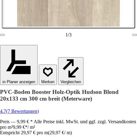
1
/
3
in Planer anzeigen
Vergleichen
PVC-Boden Booster Holz-Optik Hudson Blond
20x133 cm 300 cm breit (Meterware)
4.7
(7 Bewertungen)
Preis — 9,99 € * Alle Preise inkl. MwSt. und ggf. zzgl. Versandkosten
pro m²
9,99 €
*
/
m²
Entspricht 29,97 € pro m
(
29,97 €
/
m
)