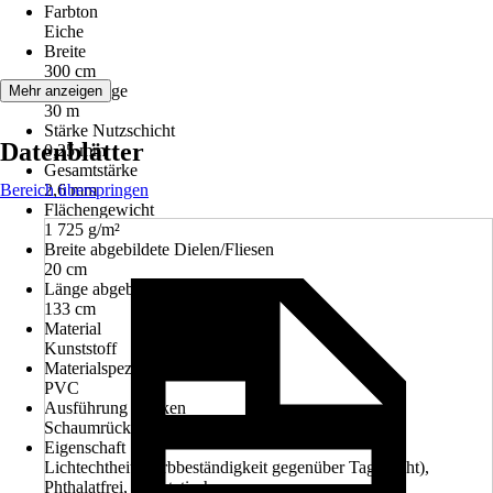
Farbton
Eiche
Breite
300 cm
Rollenlänge
Mehr anzeigen
30 m
Stärke Nutzschicht
Datenblätter
0,25 mm
Gesamtstärke
Bereich überspringen
2,6 mm
Flächengewicht
1 725 g/m²
Breite abgebildete Dielen/Fliesen
20 cm
Länge abgebildete Dielen/Fliesen
133 cm
Material
Kunststoff
Materialspezifizierung
PVC
Ausführung Rücken
Schaumrücken
Eigenschaft
Lichtechtheit (Farbbeständigkeit gegenüber Tageslicht),
Phthalatfrei, Antistatisch