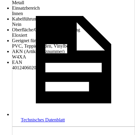
Metall
Einsatzbereich
Innen
Kabelführung
Nein
Oberfläche/Oberflächenbehandlung
Eloxiert
Geeignet für Untergrund
PVC, Teppichboden, Vinylboden
AKN (Artikelkurznummer)
W4XA
EAN
4012406020649
Technisches Datenblatt