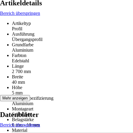
Artikeldetails
Bereich überspringen
Artikeltyp
Profil
Ausführung
Übergangsprofil
Grundfarbe
Aluminium
Farbton
Edelstahl
Länge
2 700 mm
Breite
40 mm
Höhe
5 mm
Materialspezifizierung
Mehr anzeigen
Aluminium
Montageart
Datenblätter
Schrauben
Belagstärke
Bereich überspringen
0 mm - 10 mm
Material