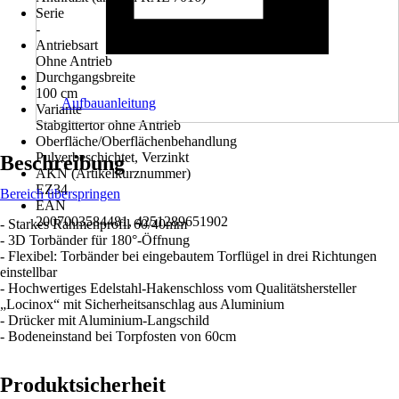
Serie
-
Antriebsart
Ohne Antrieb
Durchgangsbreite
100 cm
Aufbauanleitung
Variante
Stabgittertor ohne Antrieb
Oberfläche/Oberflächenbehandlung
Pulverbeschichtet, Verzinkt
Beschreibung
AKN (Artikelkurznummer)
EZ34
Bereich überspringen
EAN
2007003584481, 4251289651902
- Starkes Rahmenprofil 60/40mm
- 3D Torbänder für 180°-Öffnung
- Flexibel: Torbänder bei eingebautem Torflügel in drei Richtungen
einstellbar
- Hochwertiges Edelstahl-Hakenschloss vom Qualitätshersteller
„Locinox“ mit Sicherheitsanschlag aus Aluminium
- Drücker mit Aluminium-Langschild
- Bodeneinstand bei Torpfosten von 60cm
Produktsicherheit