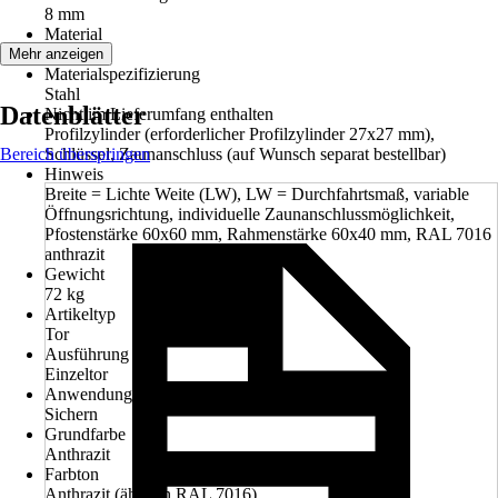
8 mm
Material
Metall
Mehr anzeigen
Materialspezifizierung
Stahl
Datenblätter
Nicht im Lieferumfang enthalten
Profilzylinder (erforderlicher Profilzylinder 27x27 mm),
Bereich überspringen
Schlüssel, Zaunanschluss (auf Wunsch separat bestellbar)
Hinweis
Breite = Lichte Weite (LW), LW = Durchfahrtsmaß, variable
Öffnungsrichtung, individuelle Zaunanschlussmöglichkeit,
Pfostenstärke 60x60 mm, Rahmenstärke 60x40 mm, RAL 7016
anthrazit
Gewicht
72 kg
Artikeltyp
Tor
Ausführung
Einzeltor
Anwendung
Sichern
Grundfarbe
Anthrazit
Farbton
Anthrazit (ähnlich RAL 7016)