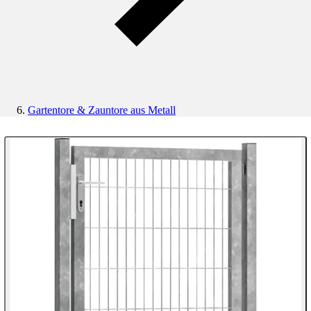
Gartentore & Zauntore aus Metall