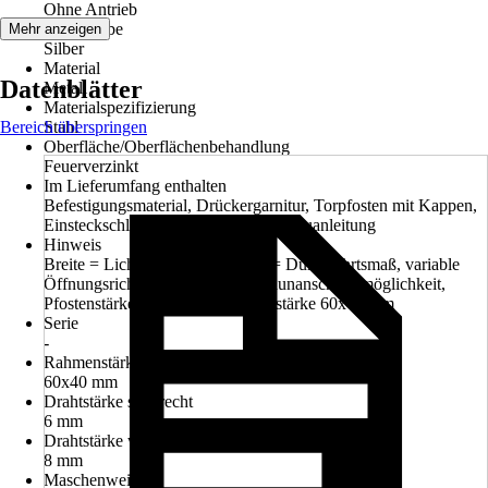
Ohne Antrieb
Grundfarbe
Mehr anzeigen
Silber
Material
Datenblätter
Metall
Materialspezifizierung
Bereich überspringen
Stahl
Oberfläche/Oberflächenbehandlung
Feuerverzinkt
Im Lieferumfang enthalten
Befestigungsmaterial, Drückergarnitur, Torpfosten mit Kappen,
Einsteckschloss, Stückliste und Aufbauanleitung
Hinweis
Breite = Lichte Weite (LW), LW = Durchfahrtsmaß, variable
Öffnungsrichtung, individuelle Zaunanschlussmöglichkeit,
Pfostenstärke 60x60 mm Rahmenstärke 60x40 mm
Serie
-
Rahmenstärke
60x40 mm
Drahtstärke senkrecht
6 mm
Drahtstärke waagerecht
8 mm
Maschenweite